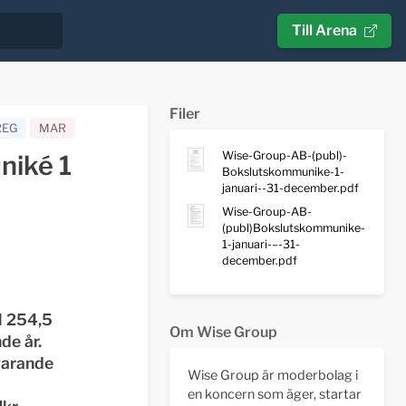
Till Arena
Filer
REG
MAR
Wise-Group-AB-(publ)-
niké 1
Bokslutskommunike-1-
januari--31-december.pdf
Wise-Group-AB-
(publ)Bokslutskommunike-
1-januari-–-31-
december.pdf
l 254,5
Om Wise Group
de år.
varande
Wise Group är moderbolag i
en koncern som äger, startar