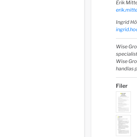
Erik Mitt
erik.mit
Ingrid Hö
ingrid.h
Wise Grou
specialis
Wise Gro
handlas 
Filer