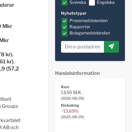
Svenska
Engelska
uderar
Nyhetstyper
Pressmeddelanden
9 Mkr
Rapporter
Bolagsmeddelanden
 Mkr
8 kr).
61 kr).
,9 (57,2
Handelsinformation
Kurs
13,55 SEK
(
2026-08-05
)
lliant
Förändring
se Groups
−13,69%
(
2025-08-05
)
 kvartalet
R AB och