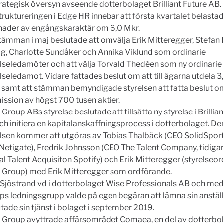
rategisk översyn avseende dotterbolaget Brilliant Future AB.
ruktureringen i Edge HR innebar att första kvartalet belast
nader av engångskaraktär om 6,0 Mkr.
tämman i maj beslutade att omvälja Erik Mitteregger, Stefan 
g, Charlotte Sundåker och Annika Viklund som ordinarie
elseledamöter och att välja Torvald Thedéen som ny ordinarie
lseledamot. Vidare fattades beslut om att till ägarna utdela 3
e samt att stämman bemyndigade styrelsen att fatta beslut o
ission av högst 700 tusen aktier.
Group ABs styrelse beslutade att tillsätta ny styrelse i Brillia
ch initiera en kapitalanskaffningsprocess i dotterbolaget. De
elsen kommer att utgöras av Tobias Thalbäck (CEO SolidSport,
Netigate), Fredrik Johnsson (CEO The Talent Company, tidiga
l Talent Acquisiton Spotify) och Erik Mitteregger (styrelseor
 Group) med Erik Mitteregger som ordförande.
 Sjöstrand vd i dotterbolaget Wise Professionals AB och me
ps ledningsgrupp valde på egen begäran att lämna sin anstäl
tade sin tjänst i bolaget i september 2019.
 Group avyttrade affärsområdet Comaea, en del av dotterbo