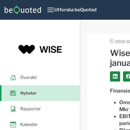
Utforska beQuoted
2020-02
Wise
janu
Översikt
Finansi
Nyheter
Omsä
Rapporter
Mkr 
EBIT
peri
Kalender