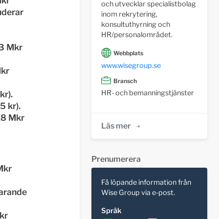
Mkr
och utvecklar specialistbolag
uderar
inom rekrytering,
konsultuthyrning och
HR/personalområdet.
,3 Mkr
Webbplats
www.wisegroup.se
Mkr
Bransch
HR- och bemanningstjänster
kr).
5 kr).
,8 Mkr
Läs mer
Prenumerera
Mkr
Få löpande information från
varande
Wise Group via e-post.
Språk
kr