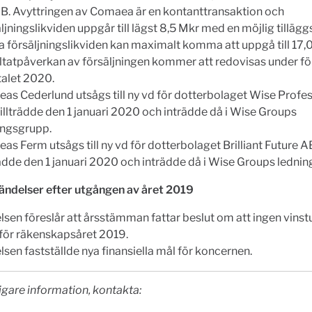
B. Avyttringen av Comaea är en kontanttransaktion och
ljningslikviden uppgår till lägst 8,5 Mkr med en möjlig tillägg
a försäljningslikviden kan maximalt komma att uppgå till 17,
ltatpåverkan av försäljningen kommer att redovisas under fö
talet 2020.
eas Cederlund utsågs till ny vd för dotterbolaget Wise Profe
illträdde den 1 januari 2020 och inträdde då i Wise Groups
ingsgrupp.
as Ferm utsågs till ny vd för dotterbolaget Brilliant Future 
rädde den 1 januari 2020 och inträdde då i Wise Groups ledni
händelser efter utgången av året 2019
lsen föreslår att årsstämman fattar beslut om att ingen vinst
 för räkenskapsåret 2019.
lsen fastställde nya finansiella mål för koncernen.
ligare information, kontakta: