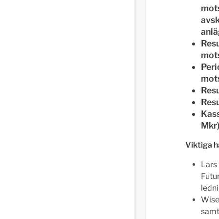
mots
avsk
anlä
Resu
mots
Peri
mots
Resu
Resu
Kass
Mkr)
Viktiga 
Lars 
Futur
ledn
Wise 
samt