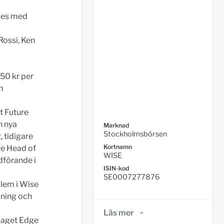
ades med
Rossi, Ken
,50 kr per
m
nt Future
n nya
Marknad
Stockholmsbörsen
 tidigare
Kortnamn
re Head of
WISE
dförande i
ISIN-kod
SE0007277876
dlem i Wise
lning och
Läs mer
laget Edge