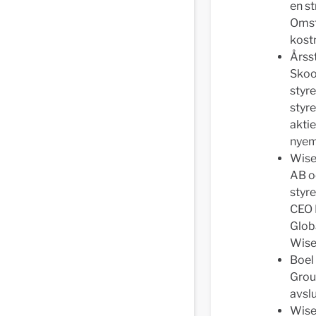
en st
Omst
kost
Årss
Skoo
styr
styre
akti
nyem
Wise 
AB o
styr
CEO 
Globa
Wise
Boel
Grou
avslu
Wise