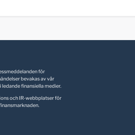
pressmeddelanden för
shändelser bevakas av vår
 ledande finansiella medier.
ions och IR-webbplatser för
d finansmarknaden.