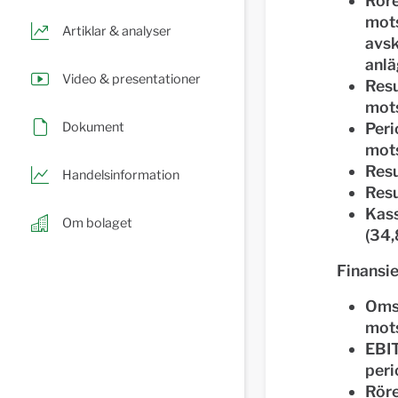
Röre
mots
Artiklar & analyser
avsk
anlä
Video & presentationer
Resu
mots
Dokument
Peri
mots
Resu
Handelsinformation
Resu
Kass
Om bolaget
(34,
Finansie
Omsä
mots
EBIT
peri
Röre