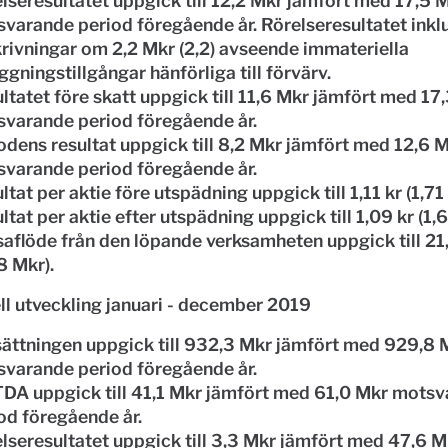
lseresultatet uppgick till 12,2 Mkr jämfört med 17,5 
varande period föregående år. Rörelseresultatet inkl
rivningar om 2,2 Mkr (2,2) avseende immateriella
ggningstillgångar hänförliga till förvärv.
ltatet före skatt uppgick till 11,6 Mkr jämfört med 17
varande period föregående år.
odens resultat uppgick till 8,2 Mkr jämfört med 12,6 
varande period föregående år.
ltat per aktie före utspädning uppgick till 1,11 kr (1,71 
ltat per aktie efter utspädning uppgick till 1,09 kr (1,6
aflöde från den löpande verksamheten uppgick till 21
8 Mkr).
ll utveckling januari - december 2019
ttningen uppgick till 932,3 Mkr jämfört med 929,8 
varande period föregående år.
DA uppgick till 41,1 Mkr jämfört med 61,0 Mkr mots
od föregående år.
lseresultatet uppgick till 3,3 Mkr jämfört med 47,6 M