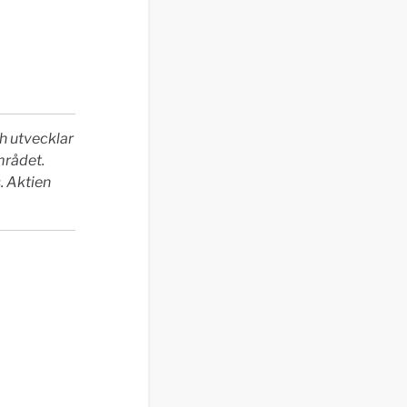
h utvecklar
mrådet.
. Aktien