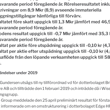
varande period föregående år. Rörelseresultatet inkl
rivningar om 8,9 Mkr (8,9) avseende immateriella
ggningstillgångar hänförliga till förvärv.
ltatet före skatt uppgick till 1,3 Mkr jämfört med 46,
varande period föregående år.
odens resultat uppgick till -0,7 Mkr jämfört med 35,3
varande period föregående år.
ltat per aktie före utspädning uppgick till -0,10 kr (4,7
ltat per aktie efter utspädning uppgick till -0,10 kr (4,
aflöde från den löpande verksamheten uppgick till 58
.
händelser under 2019
Gundersen utsågs till ny tillförordnad vd för dotterbolaget Bri
e AB och tillträdde den 1 februari 2019 och inträdde då i Wi
ingsgrupp.
Group meddelade den 25 april preliminärt resultat för första
 informerade om en omstrukturering i dotterbolaget Edge H