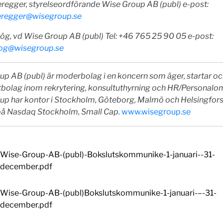
eregger, styrelseordförande Wise Group AB (publ) e-post:
teregger@wisegroup.se
ög, vd Wise Group AB (publ) Tel: +46 765 25 90 05
e-post:
oog@wisegroup.se
p AB (publ) är moderbolag i en koncern som äger, startar oc
tbolag inom rekrytering, konsultuthyrning och HR/Personalo
up har kontor i Stockholm, Göteborg, Malmö och Helsingfors
på Nasdaq Stockholm, Small Cap.
www.wisegroup.se
Wise-Group-AB-(publ)-Bokslutskommunike-1-januari--31-
december.pdf
Wise-Group-AB-(publ)Bokslutskommunike-1-januari-–-31-
december.pdf