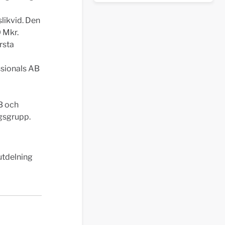
slikvid. Den
0 Mkr.
rsta
ssionals AB
AB och
ngsgrupp.
utdelning