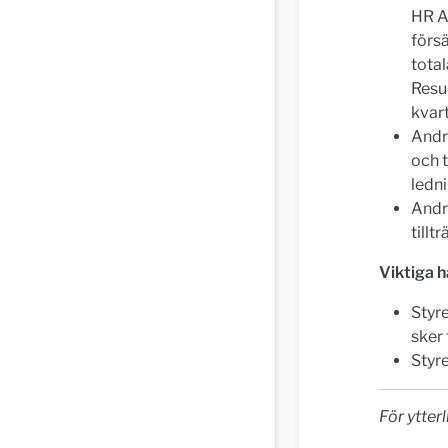
HR A
försä
total
Resu
kvar
Andr
och t
ledn
Andre
tillt
Viktiga 
Styre
sker
Styre
För ytter