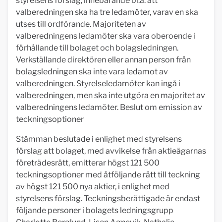
styrelsens förslag, innebärande bl.a. att
valberedningen ska ha tre ledamöter, varav en ska
utses till ordförande. Majoriteten av
valberedningens ledamöter ska vara oberoende i
förhållande till bolaget och bolagsledningen.
Verkställande direktören eller annan person från
bolagsledningen ska inte vara ledamot av
valberedningen. Styrelseledamöter kan ingå i
valberedningen, men ska inte utgöra en majoritet av
valberedningens ledamöter. Beslut om emission av
teckningsoptioner
Stämman beslutade i enlighet med styrelsens
förslag att bolaget, med avvikelse från aktieägarnas
företrädesrätt, emitterar högst 121 500
teckningsoptioner med åtföljande rätt till teckning
av högst 121 500 nya aktier, i enlighet med
styrelsens förslag. Teckningsberättigade är endast
följande personer i bolagets ledningsgrupp