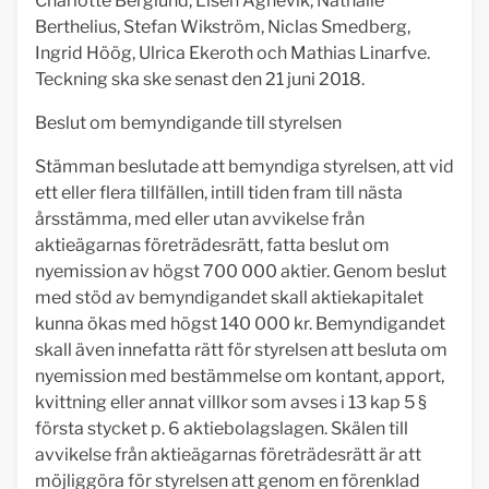
Charlotte Berglund, Lisen Agnevik, Nathalie
Berthelius, Stefan Wikström, Niclas Smedberg,
Ingrid Höög, Ulrica Ekeroth och Mathias Linarfve.
Teckning ska ske senast den 21 juni 2018.
Beslut om bemyndigande till styrelsen
Stämman beslutade att bemyndiga styrelsen, att vid
ett eller flera tillfällen, intill tiden fram till nästa
årsstämma, med eller utan avvikelse från
aktieägarnas företrädesrätt, fatta beslut om
nyemission av högst 700 000 aktier. Genom beslut
med stöd av bemyndigandet skall aktiekapitalet
kunna ökas med högst 140 000 kr. Bemyndigandet
skall även innefatta rätt för styrelsen att besluta om
nyemission med bestämmelse om kontant, apport,
kvittning eller annat villkor som avses i 13 kap 5 §
första stycket p. 6 aktiebolagslagen. Skälen till
avvikelse från aktieägarnas företrädesrätt är att
möjliggöra för styrelsen att genom en förenklad