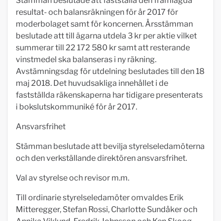
Stämman beslutade att fastställa den framlagda
resultat- och balansräkningen för år 2017 för
moderbolaget samt för koncernen. Årsstämman
beslutade att till ägarna utdela 3 kr per aktie vilket
summerar till 22 172 580 kr samt att resterande
vinstmedel ska balanseras i ny räkning.
Avstämningsdag för utdelning beslutades till den 18
maj 2018. Det huvudsakliga innehållet i de
fastställda räkenskaperna har tidigare presenterats
i bokslutskommuniké för år 2017.
Ansvarsfrihet
Stämman beslutade att bevilja styrelseledamöterna
och den verkställande direktören ansvarsfrihet.
Val av styrelse och revisor m.m.
Till ordinarie styrelseledamöter omvaldes Erik
Mitteregger, Stefan Rossi, Charlotte Sundåker och