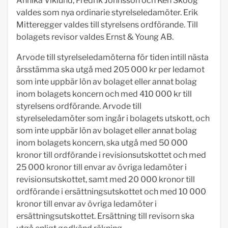
Annika Viklund, Fredrik Johnsson och Ken Skoog
valdes som nya ordinarie styrelseledamöter. Erik
Mitteregger valdes till styrelsens ordförande. Till
bolagets revisor valdes Ernst & Young AB.
Arvode till styrelseledamöterna för tiden intill nästa
årsstämma ska utgå med 205 000 kr per ledamot
som inte uppbär lön av bolaget eller annat bolag
inom bolagets koncern och med 410 000 kr till
styrelsens ordförande. Arvode till
styrelseledamöter som ingår i bolagets utskott, och
som inte uppbär lön av bolaget eller annat bolag
inom bolagets koncern, ska utgå med 50 000
kronor till ordförande i revisionsutskottet och med
25 000 kronor till envar av övriga ledamöter i
revisionsutskottet, samt med 20 000 kronor till
ordförande i ersättningsutskottet och med 10 000
kronor till envar av övriga ledamöter i
ersättningsutskottet. Ersättning till revisorn ska