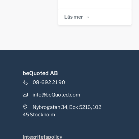
Läs mer
beQuoted AB
08-692 21 90
info@beQuoted.com
Nybrogatan 34, Box 5216, 102
45 Stockholm
Integritetspolicy