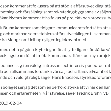
son kommer att fokusera på att stödja affärsutveckling, st
etning och försäljning samt rekrytering/byggande av säljorg
kan Nytorp kommer att ha fokus på projekt- och processutv
ik Bruhn kommer som tidigare kommunicerats fortsätta att s
ing och marknad samt etablera affärsutvecklingen tillsamma
ska Moog som Unibap nyligen ingick avtal med.
t med detta pågår rekryteringar för att ytterligare förstärka vår
vecklingsteam för att möta kommande affärer och nya projekt
 befinner sig i en väldigt intressant och intensiv period och at
a och tillsammans förstärka vår sälj- och affärsverksamhet 
nde och väldigt roligt, säger Hans Enocson, styrelseordföran
i bolaget ser jag det som en oerhörd styrka att vi har den här
en och erfarenheten i vår styrelse, säger Fredrik Bruhn, VD
 2019-02-04