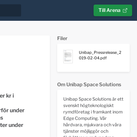
Till Arena
Filer
Unibap_Pressrelease_2
h
019-02-04.pdf
Om Unibap Space Solutions
r kr i
Unibap Space Solutions är ett
svenskt högteknologiskt
rför under
rymdföretag i framkant inom
ns
Edge Computing. Vår
ter under
hårdvara, mjukvara och våra
tjänster möjliggör och