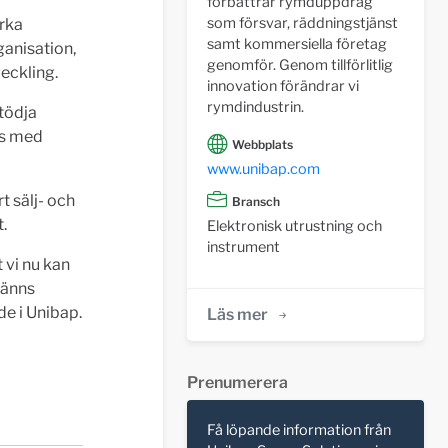
förbättrar rymduppdrag
som försvar, räddningstjänst
ärka
samt kommersiella företag
anisation,
genomför. Genom tillförlitlig
eckling.
innovation förändrar vi
rymdindustrin.
tödja
ns med
Webbplats
www.unibap.com
t sälj- och
Bransch
.
Elektronisk utrustning och
instrument
t vi nu kan
känns
de i Unibap.
Läs mer
Prenumerera
Få löpande information från