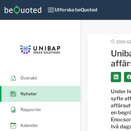
Utforska beQuoted
2019-02
Uniba
affä
Översikt
Under h
Nyheter
syfte at
affärsut
Rapporter
en begr
Enocson
Kalender
två daga