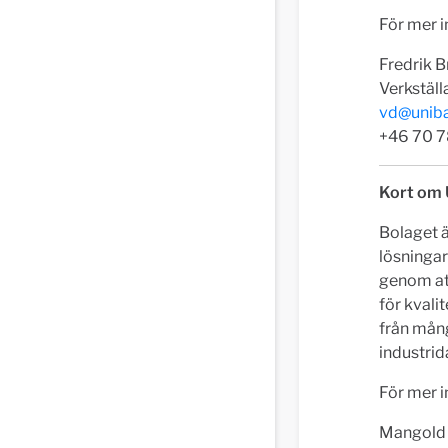
För mer i
Fredrik 
Verkställ
vd@unib
+46 70 
Kort om 
Bolaget ä
lösningar
genom at
för kvali
från mång
industrid
För mer 
Mangold 