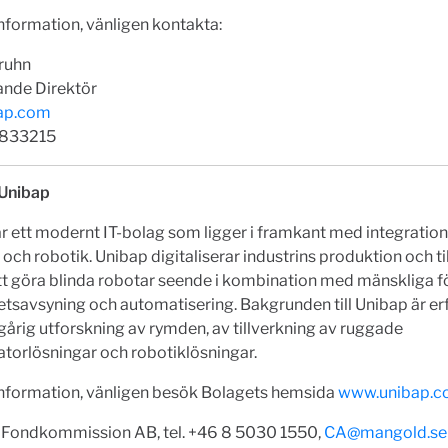
nformation, vänligen kontakta:
Bruhn
ande Direktör
ap.com
7833215
Unibap
r ett modernt IT-bolag som ligger i framkant med integration
 och robotik. Unibap digitaliserar industrins produktion och ti
t göra blinda robotar seende i kombination med mänskliga 
tetsavsyning och automatisering. Bakgrunden till Unibap är e
årig utforskning av rymden, av tillverkning av ruggade
atorlösningar och robotiklösningar.
information, vänligen besök Bolagets hemsida
www.unibap.
Fondkommission AB, tel. +46 8 5030 1550,
CA@mangold.se