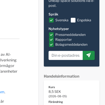
Unibap Space Solutions via e-
post.
Språk
Svenska
Engelska
Nyhetstyper
Pressmeddelanden
Rapporter
Bolagsmeddelanden
 av AI-
llverkning
förmågor
rfarenheter
Handelsinformation
Kurs
8,5 SEK
com
.
(
2026-08-05
)
är
Förändring