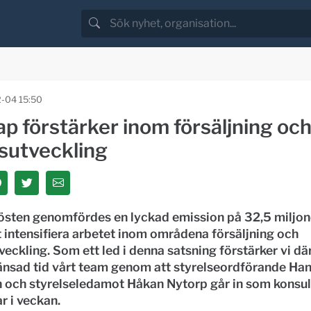
-04 15:50
p förstärker inom försäljning oc
rsutveckling
östen genomfördes en lyckad emission på 32,5 miljone
t intensifiera arbetet inom områdena försäljning och
veckling. Som ett led i denna satsning förstärker vi dä
änsad tid vårt team genom att styrelseordförande Ha
 och styrelseledamot Håkan Nytorp går in som konsul
r i veckan.