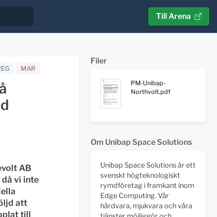
Till Arena
Filer
REG
MAR
PM-Unibap-
gå
Northvolt.pdf
ed
Om Unibap Space Solutions
Unibap Space Solutions är ett
evolt AB
svenskt högteknologiskt
 då vi inte
rymdföretag i framkant inom
ella
Edge Computing. Vår
ljd att
hårdvara, mjukvara och våra
lat till
tjänster möjliggör och