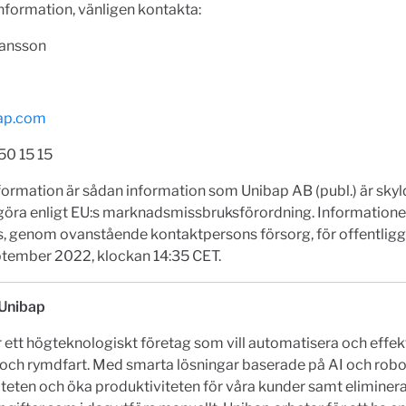
nformation, vänligen kontakta:
ansson
ap.com
50 15 15
ormation är sådan information som Unibap AB (publ.) är skyld
ggöra enligt EU:s marknadsmissbruksförordning. Information
, genom ovanstående kontaktpersons försorg, för offentlig
ptember 2022, klockan 14:35 CET.
Unibap
 ett högteknologiskt företag som vill automatisera och effek
 och rymdfart. Med smarta lösningar baserade på AI och roboti
iteten och öka produktiviteten för våra kunder samt eliminera