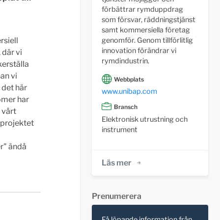
förbättrar rymduppdrag
som försvar, räddningstjänst
samt kommersiella företag
genomför. Genom tillförlitlig
rsiell
innovation förändrar vi
 där vi
rymdindustrin.
erställa
an vi
Webbplats
 det här
www.unibap.com
dömer har
Bransch
 vårt
Elektronisk utrustning och
 projektet
instrument
r" ändå
Läs mer
Prenumerera
Få löpande information från