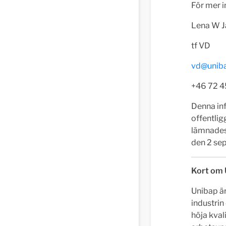
För mer i
Lena W J
tf VD
vd@unib
+46 72 4
Denna inf
offentli
lämnades
den 2 se
Kort om 
Unibap är
industrin
höja kval