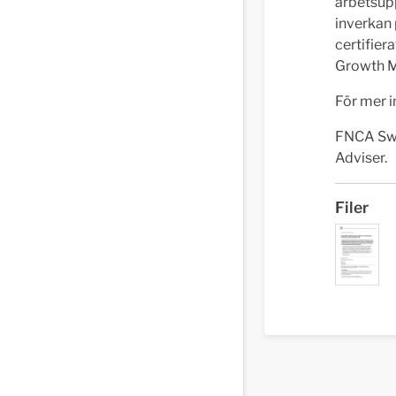
arbetsupp
inverkan 
certifier
Growth M
För mer 
FNCA Sw
Adviser.
Filer