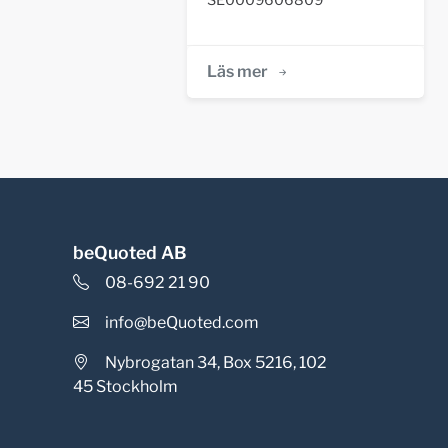
SE0009606809
Läs mer
beQuoted AB
08-692 21 90
info@beQuoted.com
Nybrogatan 34, Box 5216, 102
45 Stockholm