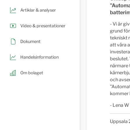
"Automa
Artiklar & analyser
batterim
- Vi är g
Video & presentationer
grund för
tekniskt 
Dokument
att våra 
investera
Handelsinformation
beslutet.
närmare t
kärnerbju
Om bolaget
och avser
"Automat
kommer k
- Lena W
Uppsala