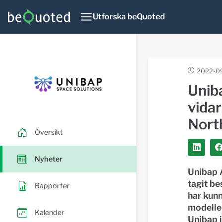
Utforska beQuoted
2022-09
Uniba
vida
Nort
Översikt
Nyheter
Unibap A
tagit be
Rapporter
har kun
modellen
Kalender
Unibap i