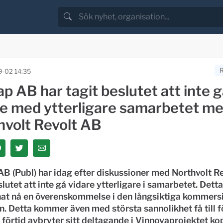
-02 14:35
p AB har tagit beslutet att inte 
re med ytterligare samarbetet m
hvolt Revolt AB
B (Publ) har idag efter diskussioner med Northvolt R
slutet att inte gå vidare ytterligare i samarbetet. Detta
nat nå en överenskommelse i den långsiktiga kommersi
. Detta kommer även med största sannolikhet få till fö
 förtid avbryter sitt deltagande i Vinnovaprojektet kopp