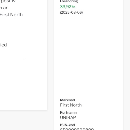
 positiv
Förändring
33,92%
m är
(
2025-08-06
)
First North
fied
Marknad
First North
Kortnamn
UNIBAP
ISIN-kod