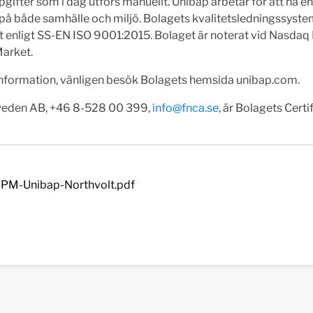
gifter som i dag utförs manuellt. Unibap arbetar för att ha en
på både samhälle och miljö. Bolagets kvalitetsledningssyste
at enligt SS-EN ISO 9001:2015. Bolaget är noterat vid Nasdaq 
arket.
information, vänligen besök Bolagets hemsida unibap.com.
eden AB, +46 8-528 00 399,
info@fnca.se
, är Bolagets Certi
PM-Unibap-Northvolt.pdf