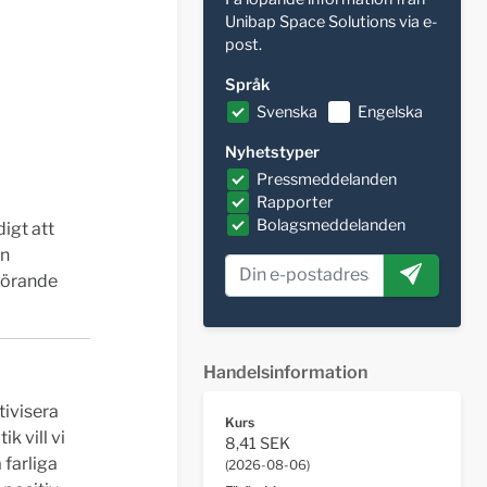
Unibap Space Solutions via e-
post.
Språk
Svenska
Engelska
Nyhetstyper
Pressmeddelanden
Rapporter
Bolagsmeddelanden
igt att
en
görande
Handelsinformation
tivisera
Kurs
k vill vi
8,41 SEK
 farliga
(
2026-08-06
)