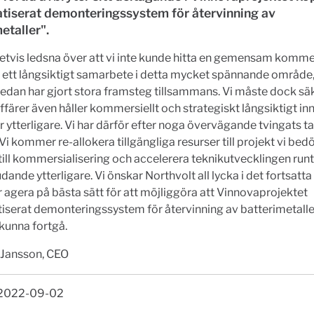
tiserat demonteringssystem för återvinning av
etaller".
ivetvis ledsna över att vi inte kunde hitta en gemensam komme
 ett långsiktigt samarbete i detta mycket spännande område,
redan har gjort stora framsteg tillsammans. Vi måste dock säk
affärer även håller kommersiellt och strategiskt långsiktigt inn
r ytterligare. Vi har därför efter noga övervägande tvingats ta
 Vi kommer re-allokera tillgängliga resurser till projekt vi be
ill kommersialisering och accelerera teknikutvecklingen runt
dande ytterligare. Vi önskar Northvolt all lycka i det fortsatta
 agera på bästa sätt för att möjliggöra att Vinnovaprojektet
iserat demonteringssystem för återvinning av batterimetalle
unna fortgå.
 Jansson, CEO
 2022-09-02