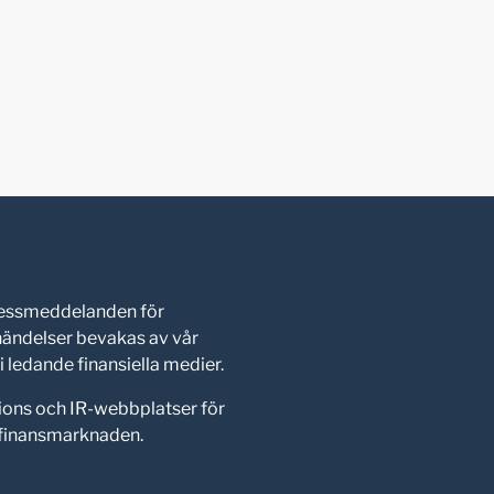
pressmeddelanden för
shändelser bevakas av vår
 ledande finansiella medier.
ions och IR-webbplatser för
d finansmarknaden.