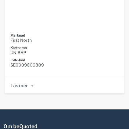
Marknad
First North
Kortnamn
UNIBAP
ISIN-kod
SE0009606809
Läs mer
Om beQuoted