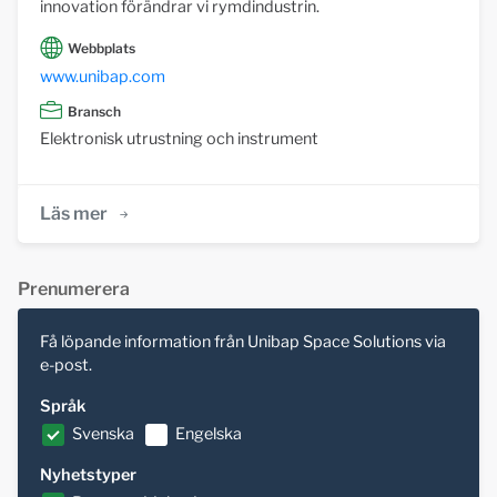
innovation förändrar vi rymdindustrin.
Webbplats
www.unibap.com
Bransch
Elektronisk utrustning och instrument
Läs mer
Prenumerera
Få löpande information från Unibap Space Solutions via
e-post.
Språk
Svenska
Engelska
Nyhetstyper