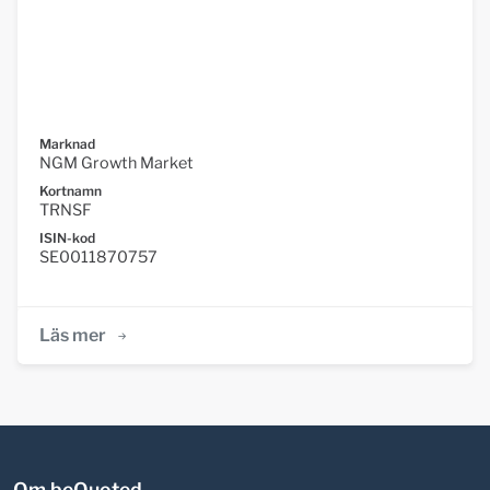
Marknad
NGM Growth Market
Kortnamn
TRNSF
ISIN-kod
SE0011870757
Läs mer
Om beQuoted