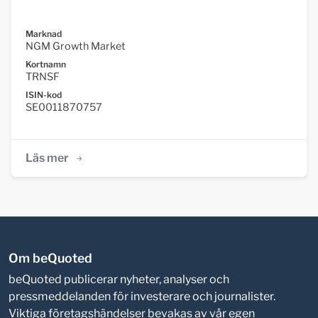
Marknad
NGM Growth Market
Kortnamn
TRNSF
ISIN-kod
SE0011870757
Läs mer
Om beQuoted
beQuoted publicerar nyheter, analyser och
pressmeddelanden för investerare och journalister.
Viktiga företagshändelser bevakas av vår egen