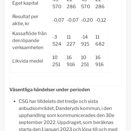
Eget kapital
570
286
570
286
Resultat per
-0,07
-0,07
-0,20
-0,12
aktie, kr
Kassaflöde från
-3
11
-14
11
den löpande
524
227
915
682
verksamheten
10
16
10
16
Likvida medel
251
916
251
916
Väsentliga händelser under perioden
CSG har tilldelats det tredje och sista
anbudsområdet, Danderyds kommun, i den
upphandling som kommunicerades den 30e
september 2022. Uppdraget, som beräknas
starta den 1 januari 2023 och löpa till och med