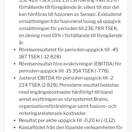
352 426 TSEK (192 157), en ökning med 83% i
förhållande till föregående år, vilket till stor del
kan hänföras till fusionen av Sensec. Exkluderat
omsättningen från fusionerat bolag så uppgick
omsättningen för perioden till 236 789 TSEK,
en ökning med 19% i förhållande till föregående
år.
Rörelseresultatet för perioden uppgick till -45
187 TSEK (-12 828).
Rörelseresultat före avskrivningar (EBITDA) för
perioden uppgick till -15 354 TSEK (-778).
Justerat EBITDA för perioden uppgick till -2
224 TSEK (2 828). Periodens resultat belastas
med engångskostnader hänförligt till bland
annat avyttringen av styrsystemet Brains,
organisationsförändringar samt fusions- och
noteringsrelaterade kostnader.
Resultat per aktie uppgick till -0,20 kr (-0,12).
Kassaflödet från den löpande verksamheten för