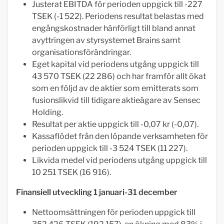
Justerat EBITDA för perioden uppgick till -227
TSEK (-1 522). Periodens resultat belastas med
engångskostnader hänförligt till bland annat
avyttringen av styrsystemet Brains samt
organisationsförändringar.
Eget kapital vid periodens utgång uppgick till
43 570 TSEK (22 286) och har framför allt ökat
som en följd av de aktier som emitterats som
fusionslikvid till tidigare aktieägare av Sensec
Holding.
Resultat per aktie uppgick till -0,07 kr (-0,07).
Kassaflödet från den löpande verksamheten för
perioden uppgick till -3 524 TSEK (11 227).
Likvida medel vid periodens utgång uppgick till
10 251 TSEK (16 916).
Finansiell utveckling 1 januari-31 december
Nettoomsättningen för perioden uppgick till