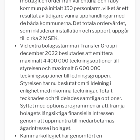
mottagit en order från Vallentuna och Täby
kommun på initialt 150 personlarm, vilket är ett
resultat av tidigare vunna upphandlingar med
de båda kommunerna. Det totala ordervärdet,
som inkluderar installation och support, uppgår
till cirka 2 MSEK.
Vid extra bolagsstämma i Transfer Group i
december 2022 beslutades att emittera
maximalt 4 400 000 teckningsoptioner till
styrelsen och maximalt 6 600 000
teckningsoptioner till ledningsgruppen.
Styrelsen har nu beslutat om tilldelning i
enlighet med inkomna teckningar. Totalt
tecknades och tilldelades samtliga optioner.
Syftet med optionsprogrammen är att främja
bolagets långsiktiga finansiella intressen
genom att uppmuntra till medarbetarnas
ägarintresse i bolaget.
Kammarkollegiet har genomfört en