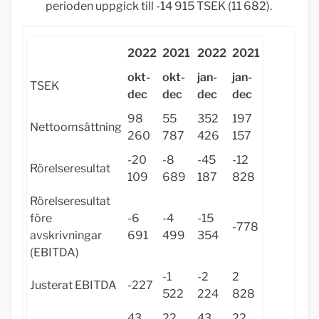
perioden uppgick till -14 915 TSEK (11 682).
2022
2021
2022
2021
okt-
okt-
jan-
jan-
TSEK
dec
dec
dec
dec
98
55
352
197
Nettoomsättning
260
787
426
157
-20
-8
-45
-12
Rörelseresultat
109
689
187
828
Rörelseresultat
före
-6
-4
-15
-778
avskrivningar
691
499
354
(EBITDA)
-1
-2
2
Justerat EBITDA
-227
522
224
828
43
22
43
22