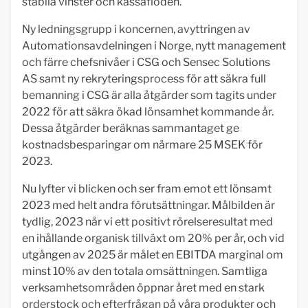
stabila vinster och kassaflöden.
Ny ledningsgrupp i koncernen, avyttringen av
Automationsavdelningen i Norge, nytt management
och färre chefsnivåer i CSG och Sensec Solutions
AS samt ny rekryteringsprocess för att säkra full
bemanning i CSG är alla åtgärder som tagits under
2022 för att säkra ökad lönsamhet kommande år.
Dessa åtgärder beräknas sammantaget ge
kostnadsbesparingar om närmare 25 MSEK för
2023.
Nu lyfter vi blicken och ser fram emot ett lönsamt
2023 med helt andra förutsättningar. Målbilden är
tydlig, 2023 når vi ett positivt rörelseresultat med
en ihållande organisk tillväxt om 20% per år, och vid
utgången av 2025 är målet en EBITDA marginal om
minst 10% av den totala omsättningen. Samtliga
verksamhetsområden öppnar året med en stark
orderstock och efterfrågan på våra produkter och