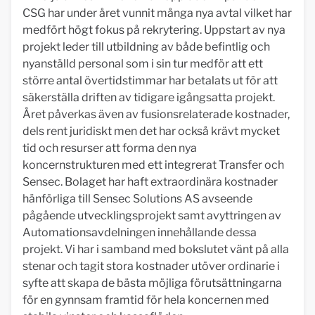
CSG har under året vunnit många nya avtal vilket har
medfört högt fokus på rekrytering. Uppstart av nya
projekt leder till utbildning av både befintlig och
nyanställd personal som i sin tur medför att ett
större antal övertidstimmar har betalats ut för att
säkerställa driften av tidigare igångsatta projekt.
Året påverkas även av fusionsrelaterade kostnader,
dels rent juridiskt men det har också krävt mycket
tid och resurser att forma den nya
koncernstrukturen med ett integrerat Transfer och
Sensec. Bolaget har haft extraordinära kostnader
hänförliga till Sensec Solutions AS avseende
pågående utvecklingsprojekt samt avyttringen av
Automationsavdelningen innehållande dessa
projekt. Vi har i samband med bokslutet vänt på alla
stenar och tagit stora kostnader utöver ordinarie i
syfte att skapa de bästa möjliga förutsättningarna
för en gynnsam framtid för hela koncernen med