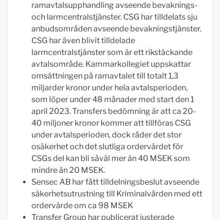
ramavtalsupphandling avseende bevaknings-
och larmcentralstjänster. CSG har tilldelats sju
anbudsområden avseende bevakningstjänster.
CSG har även blivit tilldelade
larmcentralstjänster som är ett rikstäckande
avtalsområde. Kammarkollegiet uppskattar
omsättningen på ramavtalet till totalt 1,3
miljarder kronor under hela avtalsperioden,
som löper under 48 månader med start den 1
april 2023. Transfers bedömning är att ca 20-
40 miljoner kronor kommer att tillföras CSG
under avtalsperioden, dock råder det stor
osäkerhet och det slutliga ordervärdet för
CSGs del kan bli såväl mer än 40 MSEK som
mindre än 20 MSEK.
Sensec AB har fått tilldelningsbeslut avseende
säkerhetsutrustning till Kriminalvården med ett
ordervärde om ca 98 MSEK
Transfer Group har publicerat justerade