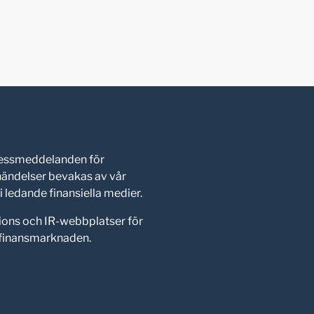
pressmeddelanden för
shändelser bevakas av vår
 ledande finansiella medier.
ions och IR-webbplatser för
d finansmarknaden.