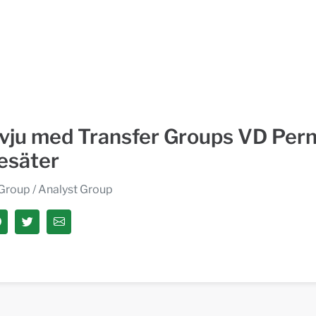
rvju med Transfer Groups VD Perni
esäter
 Group
/ Analyst Group