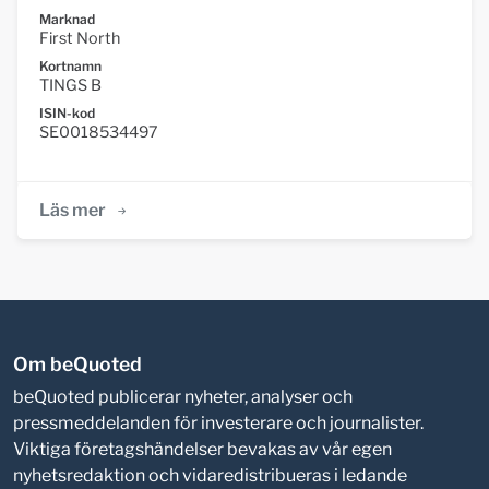
Marknad
First North
Kortnamn
TINGS B
ISIN-kod
SE0018534497
Läs mer
Om beQuoted
beQuoted publicerar nyheter, analyser och
pressmeddelanden för investerare och journalister.
Viktiga företagshändelser bevakas av vår egen
nyhetsredaktion och vidaredistribueras i ledande