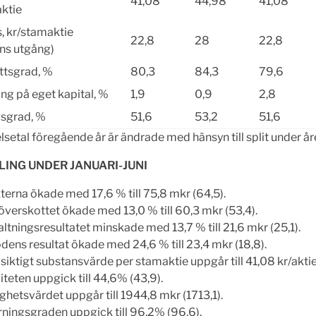
41,08
44,98
41,08
ktie
, kr/stamaktie
22,8
28
22,8
ns utgång)
ttsgrad, %
80,3
84,3
79,6
ng på eget kapital, %
1,9
0,9
2,8
gsgrad, %
51,6
53,2
51,6
lsetal föregående år är ändrade med hänsyn till split under år
ING UNDER JANUARI-JUNI
terna ökade med 17,6 % till 75,8 mkr (64,5).
överskottet ökade med 13,0 % till 60,3 mkr (53,4).
ltningsresultatet minskade med 13,7 % till 21,6 mkr (25,1).
dens resultat ökade med 24,6 % till 23,4 mkr (18,8).
iktigt substansvärde per stamaktie uppgår till 41,08 kr/aktie
iteten uppgick till 44,6% (43,9).
ghetsvärdet uppgår till 1944,8 mkr (1713,1).
rningsgraden uppgick till 96,2% (96,6).