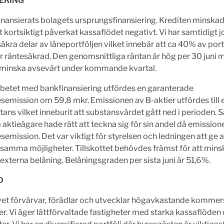
ERING
finansierats bolagets ursprungsfinansiering. Krediten minska
t kortsiktigt påverkat kassaflödet negativt. Vi har samtidigt
säkra delar av låneportföljen vilket innebär att ca 40% av port
 räntesäkrad. Den genomsnittliga räntan är hög per 30 juni 
inska avsevärt under kommande kvartal.
rbetet med bankfinansiering utfördes en garanterade
semission om 59,8 mkr. Emissionen av B-aktier utfördes till 
ans vilket inneburit att substansvärdet gått ned i perioden. 
a aktieägare hade rätt att teckna sig för sin andel då emission
semission. Det var viktigt för styrelsen och ledningen att ge a
samma möjligheter. Tillskottet behövdes främst för att mins
externa belåning. Belåningsgraden per sista juni är 51,6%.
D
vet förvärvar, förädlar och utvecklar högavkastande kommers
er. Vi äger lättförvaltade fastigheter med starka kassaflöden 