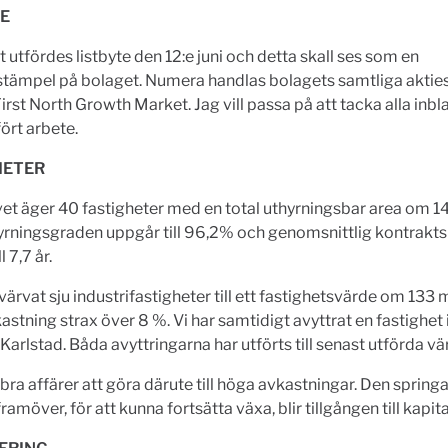
TE
t utfördes listbyte den 12:e juni och detta skall ses som en
stämpel på bolaget. Numera handlas bolagets samtliga aktie
rst North Growth Market. Jag vill passa på att tacka alla inb
fört arbete.
HETER
et äger 40 fastigheter med en total uthyrningsbar area om 
yrningsgraden uppgår till 96,2% och genomsnittlig kontrakt
l 7,7 år.
rvärvat sju industrifastigheter till ett fastighetsvärde om 133
astning strax över 8 %. Vi har samtidigt avyttrat en fastighet
 Karlstad. Båda avyttringarna har utförts till senast utförda vä
 bra affärer att göra därute till höga avkastningar. Den sprin
ramöver, för att kunna fortsätta växa, blir tillgången till kapit