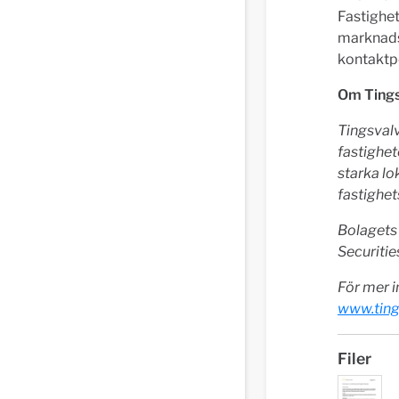
Fastighet
marknads
kontaktpe
Om Tings
Tingsvalv
fastighet
starka lo
fastighets
Bolagets 
Securitie
För mer i
www.ting
Filer