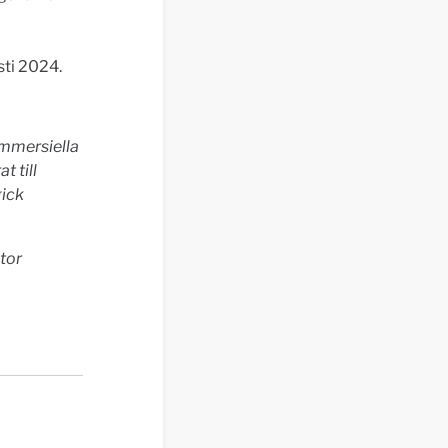
sti 2024.
ommersiella
t till
gick
tor