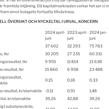
er. Vi har en diversifierad portfölj där hyresgästen är viktigas
år framtida intjäning. Då kapitalmarknaden verkar het ser vi 
kt fram emot bolagets fortsatta tillväxtresa.
ELL ÖVERSIKT OCH NYCKELTAL I URVAL, KONCERN
2024 april-
2023 april-
2024 jan-
juni
juni
juni
37 602
32 293
75 783
o, tkr
30 205
27 235
60 331
ngsresultat, tkr
9 955
11 814
21 638
 resultat, tkr
15 860
6 958
23 488
ingsresultat,
0,15
0,18
0,33
ktie
s resultat, kr/stamaktie
-0,11
0,91
1,48
ital, kr/stamaktie
39,26
42,88
39,26
igt substansvärde,