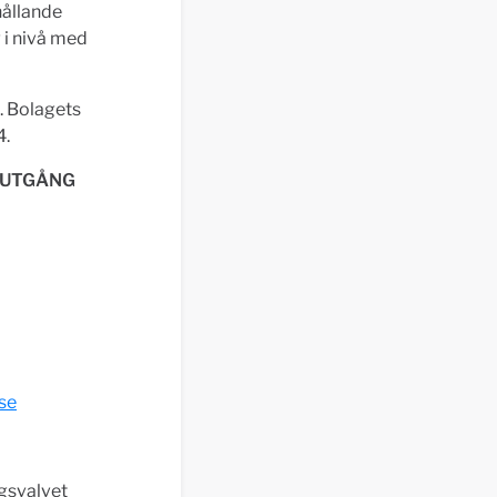
hållande
 i nivå med
t. Bolagets
4.
 UTGÅNG
se
gsvalvet