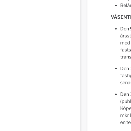
Belån
VÄSENT
Den 
årss
med 
fasts
tran
Den 1
fast
sena
Den 
(publ
Köpes
mkr h
en t