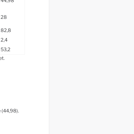
44,98
28
82,8
2,4
53,2
et.
 (44,98).