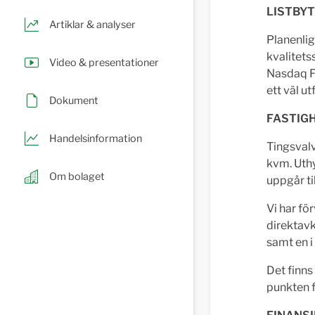
L
ISTBY
Artiklar & analyser
Planenlig
kvalitets
Video & presentationer
Nasdaq Fi
ett väl ut
Dokument
F
ASTIG
Handelsinformation
Tingsvalv
kvm. Uth
Om bolaget
uppgår til
Vi har fö
direktavk
samt en i
Det finns
punkten f