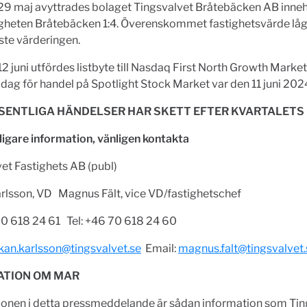
29 maj avyttrades bolaget Tingsvalvet Bråtebäcken AB inne
igheten Bråtebäcken 1:4. Överenskommet fastighetsvärde låg
ste värderingen.
2 juni utfördes listbyte till Nasdaq First North Growth Marke
 dag för handel på Spotlight Stock Market var den 11 juni 202
ÄSENTLIGA HÄNDELSER HAR SKETT EFTER KVARTALETS
ligare information, vänligen kontakta
et Fastighets AB (publ)
rlsson, VD Magnus Fält, vice VD/fastighetschef
70 618 24 61 Tel: +46 70 618 24 60
kan.karlsson@tingsvalvet.se
Email:
magnus.falt@tingsvalvet.
ATION OM MAR
ionen i detta pressmeddelande är sådan information som Tin