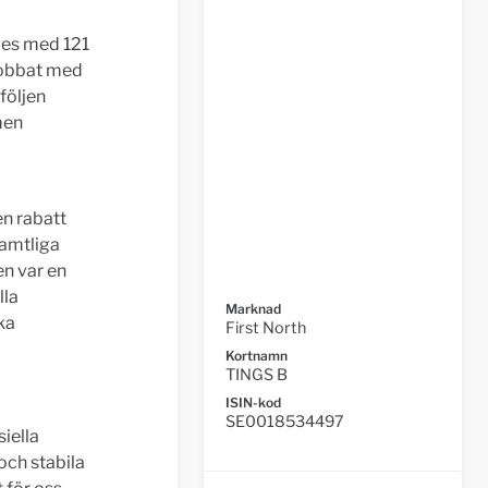
des med 121
 jobbat med
följen
men
en rabatt
Samtliga
en var en
lla
Marknad
ka
First North
Kortnamn
TINGS B
ISIN-kod
SE0018534497
iella
och stabila