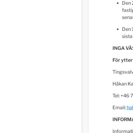
Den 
fast
sena
Den 1
sista
INGA V
För ytter
Tingsvalv
Håkan Ka
Tel: +46 
Email:
ha
INFORM
Informat