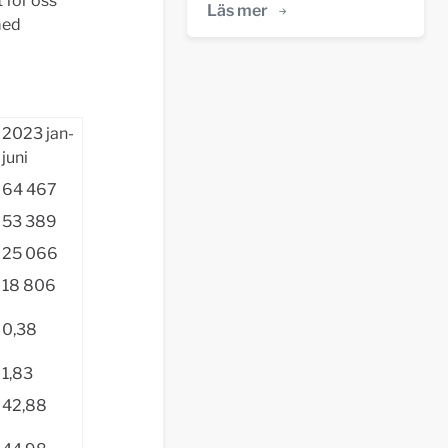
t för oss
Läs mer
med
2023 jan-
juni
64 467
53 389
25 066
18 806
0,38
1,83
42,88