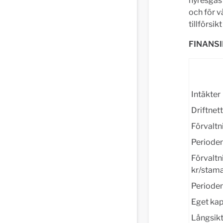
hyresgäst
och för v
tillförsi
FINANSI
Intäkter
Driftnett
Förvaltni
Periodens
Förvaltn
kr/stama
Perioden
Eget kap
Långsikt