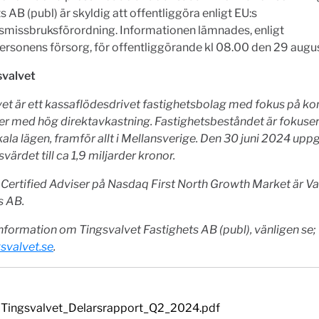
s AB (publ) är skyldig att offentliggöra enligt EU:s
missbruksförordning. Informationen lämnades, enligt
rsonens försorg, för offentliggörande kl 08.00 den 29 augu
valvet
et är ett kassaflödesdrivet fastighetsbolag med fokus på k
er med hög direktavkastning. Fastighetsbeståndet är fokusera
kala lägen, framför allt i Mellansverige. Den 30 juni 2024 upp
värdet till ca 1,9 miljarder kronor.
Certified Adviser på Nasdaq First North Growth Market är Va
s AB.
nformation om Tingsvalvet Fastighets AB (publ), vänligen se;
svalvet.se
.
Tingsvalvet_Delarsrapport_Q2_2024.pdf