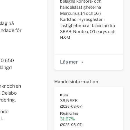
belägna kontors- och
handelsfastigheterna
Mercurius 14 och 16 i
Karlstad. Hyresgäster i
slag på
fastigheterna är bland andra
landade för
SBAB, Nordea, O'Learys och
H&M
140 650
Läs mer
slängd
Handelsinformation
 mkr och en
 i Delsbo
Kurs
rdering.
39,5 SEK
(
2026-08-07
)
gande
Förändring
al.
31,67%
(
2025-08-07
)