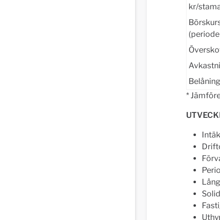
kr/stama
Börskurs
(periode
Översko
Avkastni
Belånin
* Jämföre
UTVECKL
Intäk
Drift
Förva
Perio
Långs
Solid
Fasti
Uthy