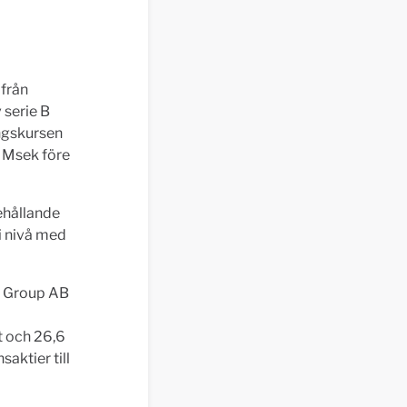
 från
 serie B
ingskursen
,8 Msek före
ehållande
i nivå med
e Group AB
t och 26,6
aktier till