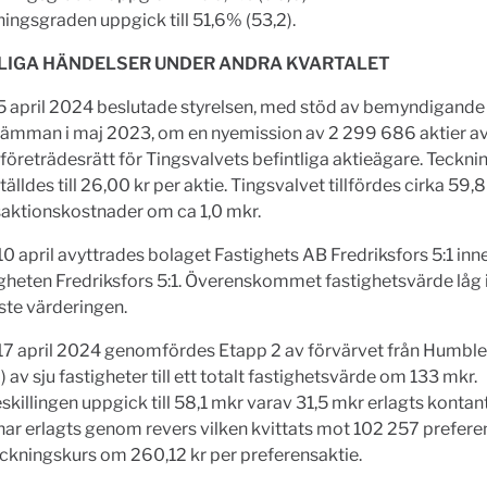
ingsgraden uppgick till 51,6% (53,2).
LIGA HÄNDELSER UNDER ANDRA KVARTALET
5 april 2024 beslutade styrelsen, med stöd av bemyndigande
tämman i maj 2023, om en nyemission av 2 299 686 aktier av
företrädesrätt för Tingsvalvets befintliga aktieägare. Teckn
tälldes till 26,00 kr per aktie. Tingsvalvet tillfördes cirka 59
saktionskostnader om ca 1,0 mkr.
0 april avyttrades bolaget Fastighets AB Fredriksfors 5:1 inn
igheten Fredriksfors 5:1. Överenskommet fastighetsvärde låg 
ste värderingen.
17 april 2024 genomfördes Etapp 2 av förvärvet från Humbl
) av sju fastigheter till ett totalt fastighetsvärde om 133 mkr.
killingen uppgick till 58,1 mkr varav 31,5 mkr erlagts kontan
ar erlagts genom revers vilken kvittats mot 102 257 preferens
eckningskurs om 260,12 kr per preferensaktie.