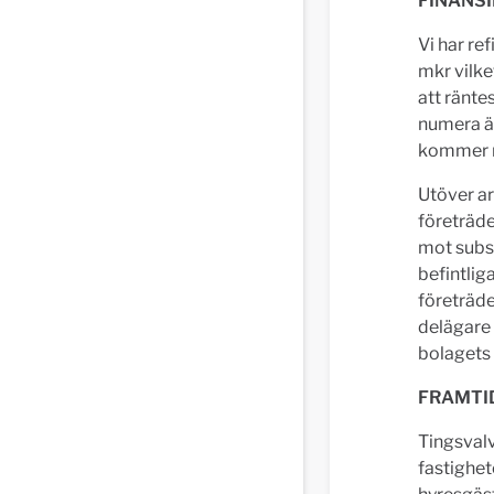
F
INANSI
Vi har re
mkr vilke
att ränte
numera är
kommer m
Utöver a
företräde
mot subst
befintlig
företräde
delägare 
bolagets 
F
RAMTI
Tingsval
fastighet