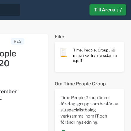
Till Arena
Filer
REG
Time_People_Group_Ko
ople
mmunike_fran_arsstamm
020
a.pdf
Om Time People Group
ptember
Time People Group är en
.
företagsgrupp som består av
sju specialistbolag
verksamma inom IT och
förändringsledning.