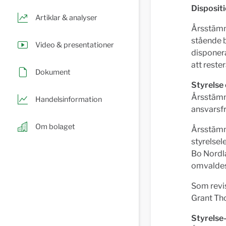
Dispositi
Artiklar & analyser
Årsstämma
stående b
Video & presentationer
disponera
att reste
Dokument
Styrelse 
Årsstämm
Handelsinformation
ansvarsf
Om bolaget
Årsstämma
styrelse
Bo Nordl
omvaldes 
Som revis
Grant Th
Styrelse