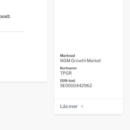
post:
Marknad
NGM Growth Market
Kortnamn
TPGR
ISIN-kod
SE0010442962
Läs mer