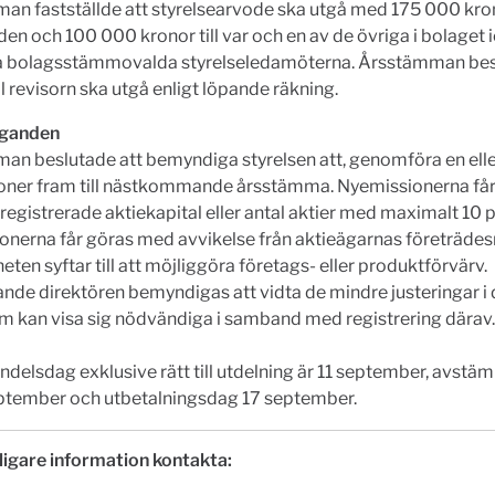
n fastställde att styrelsearvode ska utgå med 175 000 krono
en och 100 000 kronor till var och en av de övriga i bolaget 
a bolagsstämmovalda styrelseledamöterna. Årsstämman bes
ll revisorn ska utgå enligt löpande räkning.
ganden
n beslutade att bemyndiga styrelsen att, genomföra en eller
oner fram till nästkommande årsstämma. Nyemissionerna få
registrerade aktiekapital eller antal aktier med maximalt 10 
nerna får göras med avvikelse från aktieägarnas företrädesr
ten syftar till att möjliggöra företags- eller produktförvärv.
ande direktören bemyndigas att vidta de mindre justeringar i 
m kan visa sig nödvändiga i samband med registrering därav.
ndelsdag exklusive rätt till utdelning är 11 september, avst
september och utbetalningsdag 17 september.
ligare information kontakta: