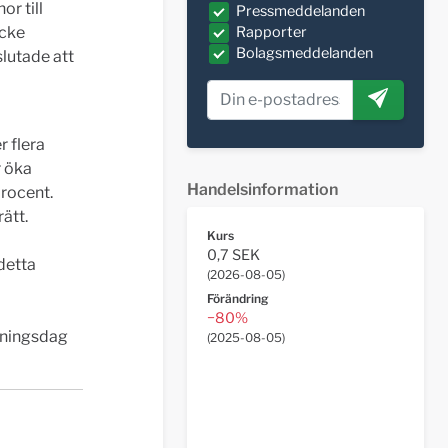
r till
Pressmeddelanden
icke
Rapporter
Bolagsmeddelanden
lutade att
 flera
r öka
Handelsinformation
procent.
ätt.
Kurs
0,7 SEK
detta
(
2026-08-05
)
Förändring
−80%
ämningsdag
(
2025-08-05
)