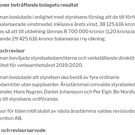
oner beträffande bolagets resultat
n beslutade i enlighet med styrelsens förslag att de till fö
alanserade vinstmedel, inklusive årets vinst, 38 125 616 krono
s så att till utdelning lämnas 8 700 000 kronor (1,20 krona/a
rande 29 425 616 kronor balanseras i ny räkning.
och revisor
an beviljade styrelseledamöterna och verkställande direktö
rihet för verksamhetsåret 2019/2020.
n beslutade att styrelsen ska bestå av fyra ordinarie
ledamöter utan suppleanter. Årsstämman omvalde styrelsel
ander, Hans Nygren, Daniel Johansson och Per Elgh. Bo Nordl
till styrelsens ordförande.
or för tiden intill slutet av nästa årsstämma valdes revisionb
ornton AB.
- och revisorsarvode