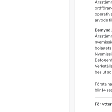
Årsstämma
ordförand
operativ
arvode ti
Bemyndi
Årsstämma
nyemissi
bolagets 
Nyemissio
Befogenhe
Verkställ
beslut so
Första ha
blir 14 
För ytter