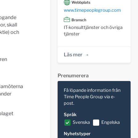
Webbplats
www.timepeoplegroup.com
rfogande
Bransch
r, skall
IT-konsulttjänster och övriga
ktie) och
tjänster
Läs mer
ren
Prenumerera
edamöterna
Få löpande information från
ander
Time People Group via e-
post.
olaget
Språk
Svenska
Engelska
Nyhetstyper