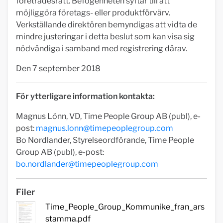
företrädesrätt. Befogenheten syftar till att
möjliggöra företags- eller produktförvärv.
Verkställande direktören bemyndigas att vidta de
mindre justeringar i detta beslut som kan visa sig
nödvändiga i samband med registrering därav.
Den 7 september 2018
För ytterligare information kontakta:
Magnus Lönn, VD, Time People Group AB (publ), e-
post:
magnus.lonn@timepeoplegroup.com
Bo Nordlander, Styrelseordförande, Time People
Group AB (publ), e-post:
bo.nordlander@timepeoplegroup.com
Filer
Time_People_Group_Kommunike_fran_ars
stamma.pdf