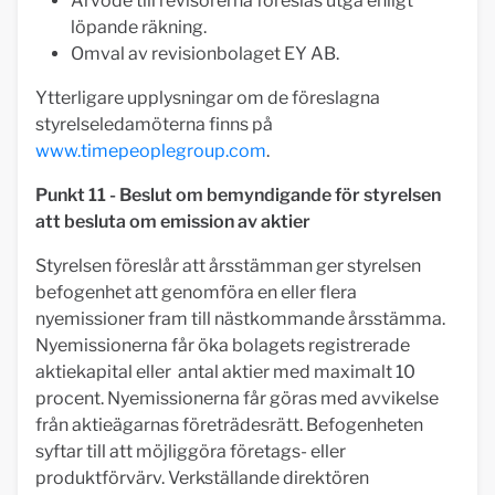
Arvode till revisorerna föreslås utgå enligt
löpande räkning.
Omval av revisionbolaget EY AB.
Ytterligare upplysningar om de föreslagna
styrelseledamöterna finns på
www.timepeoplegroup.com
.
Punkt 11 - Beslut om bemyndigande för styrelsen
att besluta om emission av aktier
Styrelsen föreslår att årsstämman ger styrelsen
befogenhet att genomföra en eller flera
nyemissioner fram till nästkommande årsstämma.
Nyemissionerna får öka bolagets registrerade
aktiekapital eller antal aktier med maximalt 10
procent. Nyemissionerna får göras med avvikelse
från aktieägarnas företrädesrätt. Befogenheten
syftar till att möjliggöra företags- eller
produktförvärv. Verkställande direktören