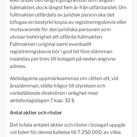
eller under den längre giltighetstid som anges i
fullmakten, dock längst fem år från utfärdandet. Om
fullmakten utfärdats av juridisk person ska det
bifogas en bestyrkt kopia av registreringsbevis eller
motsvarande för den juridiska personen som
utvisar behörighet att utfärda fullmakten.
Fullmakten i original samt eventuellt
registreringsbevis bör i god tid före stämman
insändas per brev till bolaget på nedan angivna
adress.
Aktieägarna uppmärksammas om rätten att, vid
årsstämman, ställa frågor till styrelsen och
verkställande direktören i enlighet med
aktiebolagslagen 7 kap. 32 §.
Antal aktier och röster
Det totala antalet aktier och röster i bolaget uppgår
vid tiden för denna kallelse till 7 250 000, av vilka