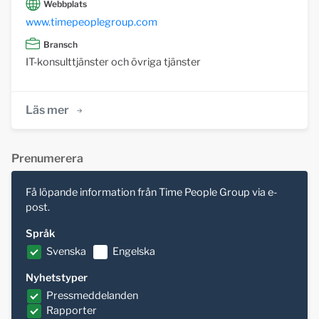
Webbplats
www.timepeoplegroup.com
Bransch
IT-konsulttjänster och övriga tjänster
Läs mer
Prenumerera
Få löpande information från Time People Group via e-
post.
Språk
Svenska
Engelska
Nyhetstyper
Pressmeddelanden
Rapporter