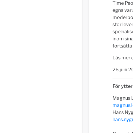
Time Peo
egna var
moderbol
stor lev
speciali
inom sina
fortsätta
Läs mer 
26 juni 
För ytter
Magnus Lö
magnus.
Hans Nygr
hans.ny