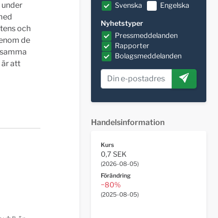
 under
Svenska
Engelska
 med
Nyhetstyper
tens och
Pressmeddelanden
genom de
Rapporter
erksamma
Bolagsmeddelanden
är att
Handelsinformation
Kurs
0,7 SEK
(
2026-08-05
)
Förändring
−80%
(
2025-08-05
)