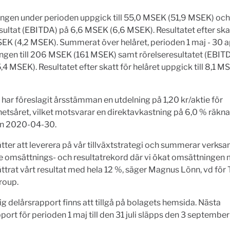
ngen under perioden uppgick till 55,0 MSEK (51,9 MSEK) och
sultat (EBITDA) på 6,6 MSEK (6,6 MSEK). Resultatet efter sk
MSEK (4,2 MSEK). Summerat över helåret, perioden 1 maj - 30 a
gen till 206 MSEK (161 MSEK) samt rörelseresultatet (EBITDA)
4 MSEK). Resultatet efter skatt för helåret uppgick till 8,1 M
 har föreslagit årsstämman en utdelning på 1,20 kr/aktie för
tsåret, vilket motsvarar en direktavkastning på 6,0 % räkna
en 2020-04-30.
sätter att leverera på vår tillväxtstrategi och summerar verks
 omsättnings- och resultatrekord där vi ökat omsättningen
ttrat vårt resultat med hela 12 %, säger Magnus Lönn, vd för
roup.
ig delårsrapport finns att tillgå på bolagets hemsida. Nästa
port för perioden 1 maj till den 31 juli släpps den 3 septembe