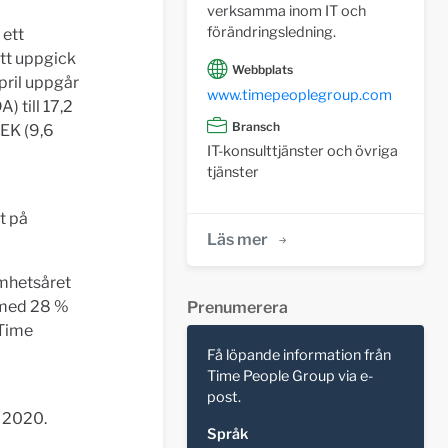
verksamma inom IT och
förändringsledning.
 ett
att uppgick
Webbplats
pril uppgår
www.timepeoplegroup.com
 till 17,2
Bransch
SEK (9,6
IT-konsulttjänster och övriga
tjänster
t på
Läs mer
amhetsåret
 med 28 %
Prenumerera
 Time
Få löpande information från
Time People Group via e-
post.
r 2020.
Språk