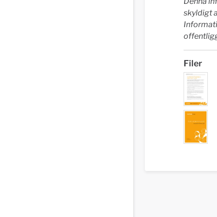
Denna in
skyldigt 
Informat
offentli
Filer