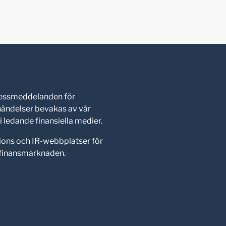
pressmeddelanden för
shändelser bevakas av vår
 ledande finansiella medier.
ions och IR-webbplatser för
d finansmarknaden.