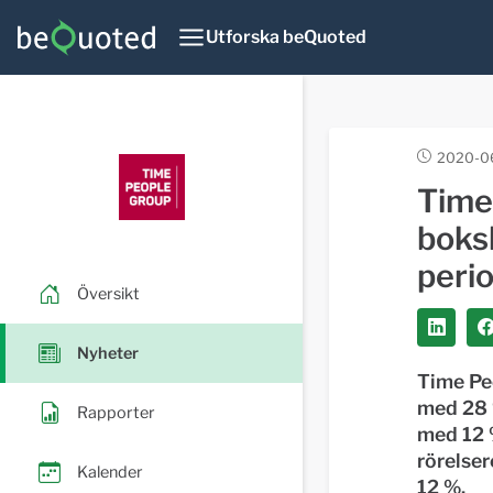
Utforska beQuoted
2020-0
Time
boks
perio
Översikt
Nyheter
Time Pe
med 28 %
Rapporter
med 12 
rörelser
Kalender
12 %.