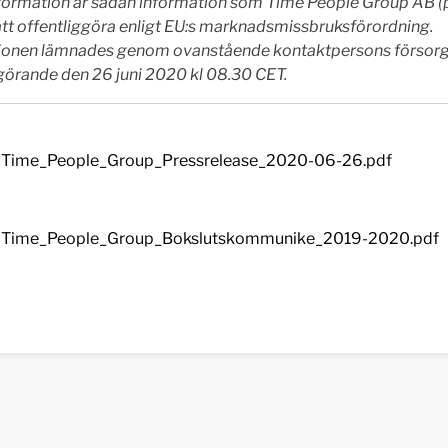
formation är sådan information som Time People Group AB (p
att offentliggöra enligt EU:s
marknadsmissbruksförordning.
ionen lämnades genom ovanstående kontaktpersons försorg,
ggörande
den 26 juni 2020 kl 08.30 CET.
Time_People_Group_Pressrelease_2020-06-26.pdf
Time_People_Group_Bokslutskommunike_2019-2020.pdf