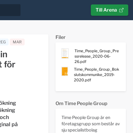
Till Arena
Filer
REG
MAR
Time_People_Group_Pre
in
ssrelease_2020-06-
 för
26.pdf
Time_People_Group_Bok
slutskommunike_2019-
2020.pdf
ökning
Om Time People Group
ökning
 och
Time People Group är en
ginal på
företagsgrupp som består av
sju specialistbolag