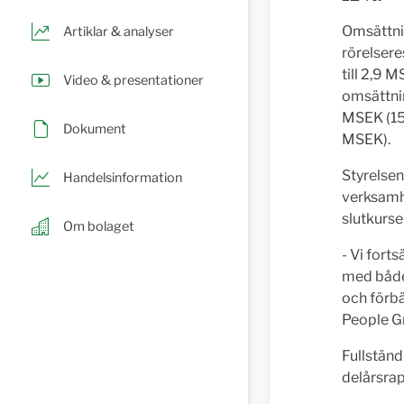
Omsättni
Artiklar & analyser
rörelsere
till 2,9 
Video & presentationer
omsättnin
MSEK (15,
Dokument
MSEK).
Styrelsen
Handelsinformation
verksamhe
slutkurs
Om bolaget
- Vi fort
med både
och förbä
People G
Fullständ
delårsrap