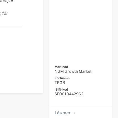
ubl) är
 för
Marknad
NGM Growth Market
Kortnamn
TPGR
ISIN-kod
SE0010442962
Läs mer