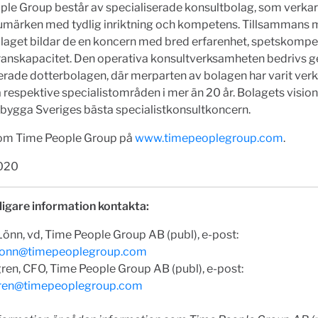
ple Group består av specialiserade konsultbolag, som verkar
umärken med tydlig inriktning och kompetens. Tillsammans
aget bildar de en koncern med bred erfarenhet, spetskompe
eranskapacitet. Den operativa konsultverksamheten bedrivs 
serade dotterbolagen, där merparten av bolagen har varit v
 respektive specialistområden i mer än 20 år. Bolagets vision 
 bygga Sveriges bästa specialistkonsultkoncern.
om Time People Group på
www.timepeoplegroup.com
.
2020
ligare information kontakta:
nn, vd, Time People Group AB (publ), e-post:
lonn@timepeoplegroup.com
en, CFO, Time People Group AB (publ), e-post:
gren@timepeoplegroup.com