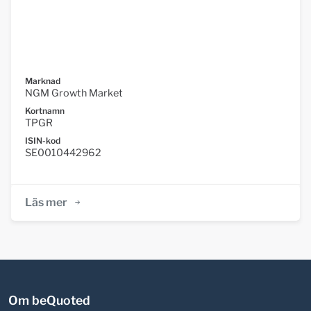
Marknad
NGM Growth Market
Kortnamn
TPGR
ISIN-kod
SE0010442962
Läs mer
Om beQuoted