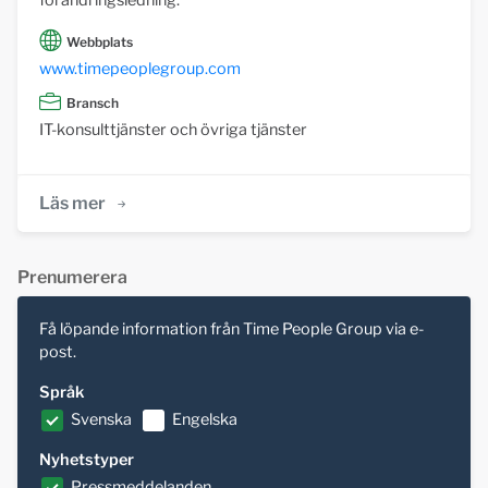
förändringsledning.
Webbplats
www.timepeoplegroup.com
Bransch
IT-konsulttjänster och övriga tjänster
Läs mer
Prenumerera
Få löpande information från Time People Group via e-
post.
Språk
Svenska
Engelska
Nyhetstyper
Pressmeddelanden