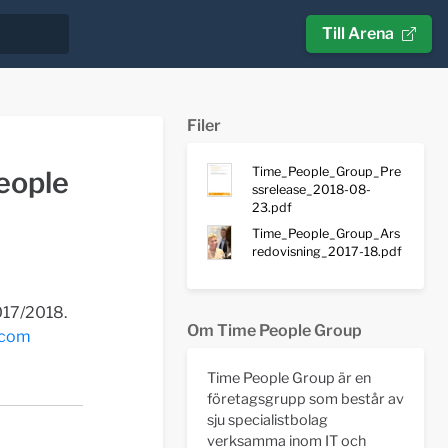
Till Arena
Filer
Time_People_Group_Pre
eople
ssrelease_2018-08-
23.pdf
Time_People_Group_Ars
redovisning_2017-18.pdf
017/2018.
Om Time People Group
.com
Time People Group är en
företagsgrupp som består av
sju specialistbolag
verksamma inom IT och