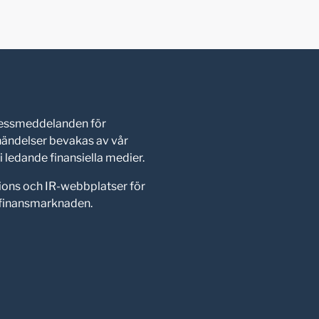
pressmeddelanden för
shändelser bevakas av vår
 ledande finansiella medier.
ions och IR-webbplatser för
d finansmarknaden.