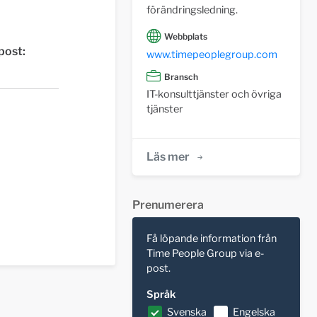
förändringsledning.
Webbplats
post:
www.timepeoplegroup.com
Bransch
IT-konsulttjänster och övriga
tjänster
Läs mer
Prenumerera
Få löpande information från
Time People Group via e-
post.
Språk
Svenska
Engelska