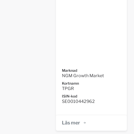
Marknad
NGM Growth Market
Kortnamn
TPGR
ISIN-kod
SE0010442962
Läs mer