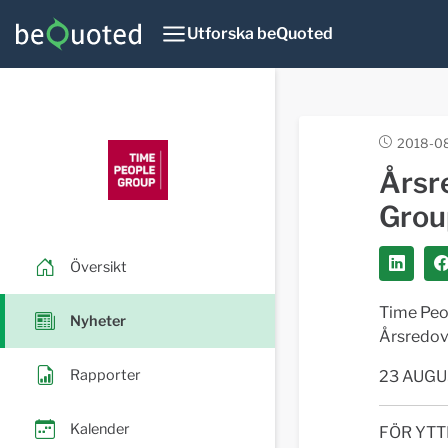
Utforska beQuoted
2018-08
Årsr
Grou
Översikt
Time Peop
Nyheter
Årsredovi
Rapporter
23 AUGU
Kalender
FÖR YTT