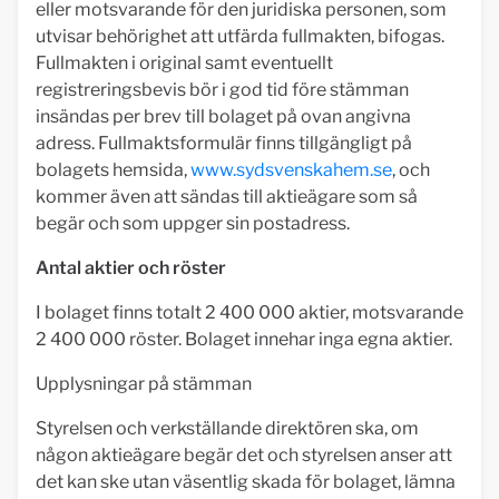
eller motsvarande för den juridiska personen, som
utvisar behörighet att utfärda fullmakten, bifogas.
Fullmakten i original samt eventuellt
registreringsbevis bör i god tid före stämman
insändas per brev till bolaget på ovan angivna
adress. Fullmaktsformulär finns tillgängligt på
bolagets hemsida,
www.sydsvenskahem.se
, och
kommer även att sändas till aktieägare som så
begär och som uppger sin postadress.
Antal aktier och röster
I bolaget finns totalt 2 400 000 aktier, motsvarande
2 400 000 röster. Bolaget innehar inga egna aktier.
Upplysningar på stämman
Styrelsen och verkställande direktören ska, om
någon aktieägare begär det och styrelsen anser att
det kan ske utan väsentlig skada för bolaget, lämna