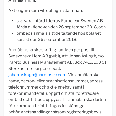
Anmälan m.m.
Aktieägare som vill deltaga i stämman;
ska vara införd i den av Euroclear Sweden AB
förda aktieboken den 26 september 2018, och
ombeds anmäla sitt deltagande hos bolaget
senast den 26 september 2018.
Anmälan ska ske skriftligt antigen per post till
Sydsvenska Hem AB (publ), Att: Johan Åskogh, c/o
Pareto Business Management AB, Box 7415, 103 91
Stockholm, eller per e-post:
johan.askogh@paretosec.com
. Vid anmälan ska
namn, person- eller organisationsnummer, adress,
telefonnummer och aktieinnehav samt i
förekommande fall uppgift om ställföreträdare,
ombud och biträde uppges. Till anmälan ska därtill i
förekommande fall bifogas fullständiga
behörighetshandlingar såsom registreringsbevis