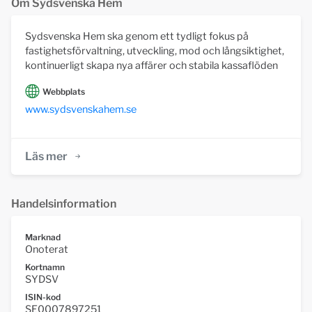
Om Sydsvenska Hem
Sydsvenska Hem ska genom ett tydligt fokus på
fastighetsförvaltning, utveckling, mod och långsiktighet,
kontinuerligt skapa nya affärer och stabila kassaflöden
Webbplats
www.sydsvenskahem.se
Läs mer
Handelsinformation
Marknad
Onoterat
Kortnamn
SYDSV
ISIN-kod
SE0007897251