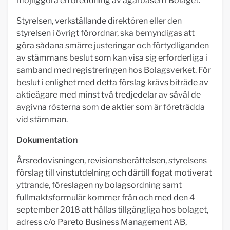
möjliggöra en breddning av ägarbasen i Bolaget.
Styrelsen, verkställande direktören eller den
styrelsen i övrigt förordnar, ska bemyndigas att
göra sådana smärre justeringar och förtydliganden
av stämmans beslut som kan visa sig erforderliga i
samband med registreringen hos Bolagsverket. För
beslut i enlighet med detta förslag krävs biträde av
aktieägare med minst två tredjedelar av såväl de
avgivna rösterna som de aktier som är företrädda
vid stämman.
Dokumentation
Årsredovisningen, revisionsberättelsen, styrelsens
förslag till vinstutdelning och därtill fogat motiverat
yttrande, föreslagen ny bolagsordning samt
fullmaktsformulär kommer från och med den 4
september 2018 att hållas tillgängliga hos bolaget,
adress c/o Pareto Business Management AB,