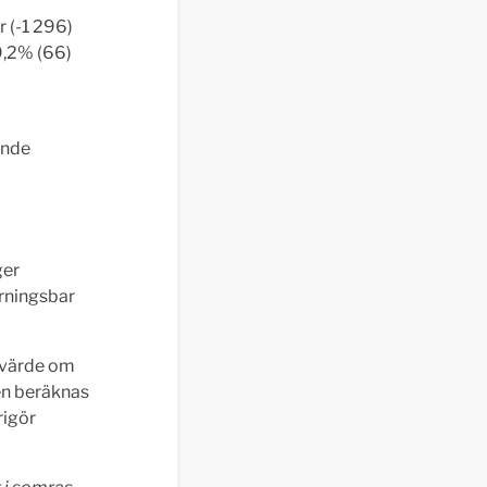
 (-1 296)
9,2% (66)
ende
ger
yrningsbar
tsvärde om
en beräknas
rigör