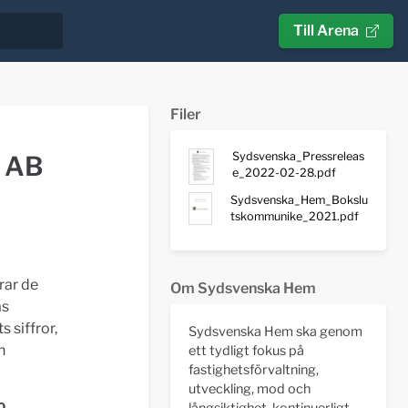
Till Arena
Filer
Sydsvenska_Pressreleas
 AB
e_2022-02-28.pdf
Sydsvenska_Hem_Bokslu
tskommunike_2021.pdf
rar de
Om Sydsvenska Hem
as
s siffror,
Sydsvenska Hem ska genom
h
ett tydligt fokus på
fastighetsförvaltning,
utveckling, mod och
långsiktighet, kontinuerligt