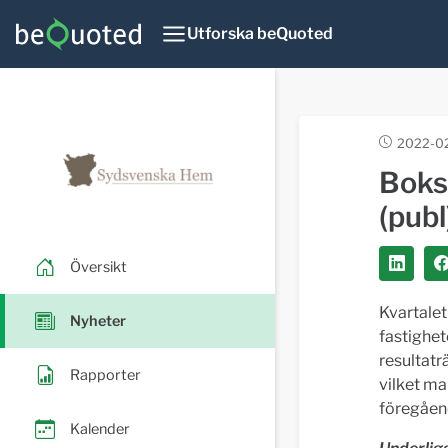
Utforska beQuoted
2022-02
Boks
(publ
Översikt
Kvartalet
Nyheter
fastighet
resultatr
Rapporter
vilket m
föregåend
Kalender