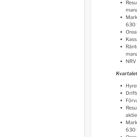
Resu
manag
Mark
630 
Orea
Kass
Ränt
manag
NRV p
Kvartale
Hyres
Drift
Förva
Resul
aktie
Mark
630 