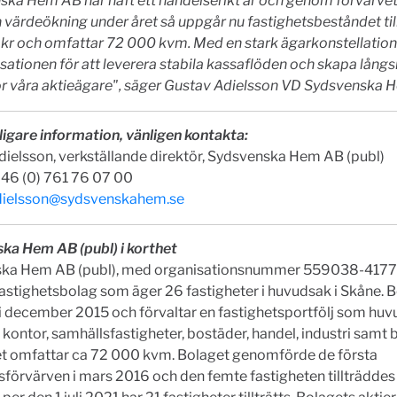
ska Hem AB har haft ett händelserikt år och genom förvärvet
n värdeökning under året så uppgår nu fastighetsbeståndet till
 kr och omfattar 72 000 kvm. Med en stark ägarkonstellation 
sationen för att leverera stabila kassaflöden och skapa långs
ör våra aktieägare", säger Gustav Adielsson VD Sydsvenska 
ligare information, vänligen kontakta:
ielsson, verkställande direktör, Sydsvenska Hem AB (publ)
+46 (0) 761 76 07 00
dielsson@sydsvenskahem.se
ka Hem AB (publ) i korthet
ka Hem AB (publ), med organisationsnummer 559038-4177, 
astighetsbolag som äger 26 fastigheter i huvudsak i Skåne. 
i december 2015 och förvaltar en fastighetsportfölj som huv
 kontor, samhällsfastigheter, bostäder, handel, industri samt 
t omfattar ca 72 000 kvm. Bolaget genomförde de första
sförvärven i mars 2016 och den femte fastigheten tillträddes