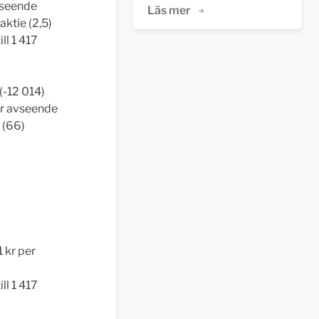
vseende
Läs mer
ktie (2,5)
ll 1 417
(-12 014)
er avseende
 (66)
1 kr per
ll 1 417