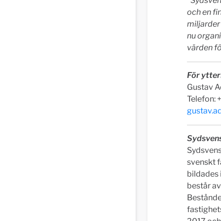
"Sydsven
och en fi
miljarder
nu organi
värden f
För ytter
Gustav Ad
Telefon: 
gustav.a
Sydsvens
Sydsvens
svenskt f
bildades 
består av
Bestånde
fastighet