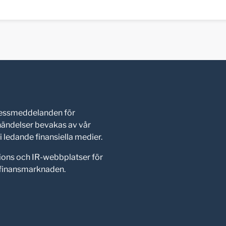
pressmeddelanden för
shändelser bevakas av vår
 ledande finansiella medier.
ions och IR-webbplatser för
d finansmarknaden.