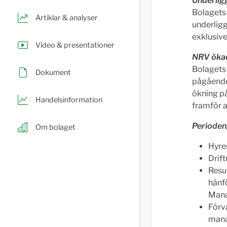
Underlig
Bolagets 
Artiklar & analyser
underligg
exklusiv
Video & presentationer
NRV ökad
Bolagets 
Dokument
pågående 
ökning p
Handelsinformation
framför a
Perioden
Om bolaget
Hyres
Drift
Resu
hänfö
Man
Förv
manag