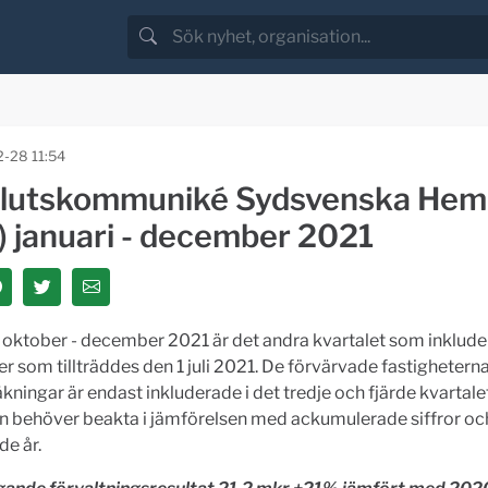
-28 11:54
lutskommuniké Sydsvenska Hem
) januari - december 2021
 oktober - december 2021 är det andra kvartalet som inklude
er som tillträddes den 1 juli 2021. De förvärvade fastighetern
äkningar är endast inkluderade i det tredje och fjärde kvartalet
an behöver beakta i jämförelsen med ackumulerade siffror oc
e år.