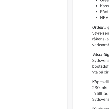
Orea
Kass
Ränte
NRV p
Utdelnin
Styrelsen
räkenskap
verksamh
Väsentli
Sydsvens
bostadsfa
yta på ci
Köpeskill
230 mkr, 
få tillträ
Sydsvensk