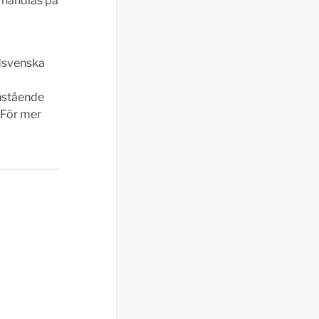
r handlas på
dsvenska
nstående
 För mer