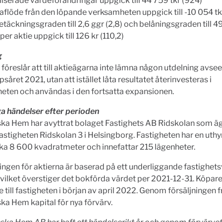
liserade värdeförändringar uppgick till 44 759 tkr (924)
aflöde från den löpande verksamheten uppgick till -10 054 tkr
täckningsgraden till 2,6 ggr (2,8) och belåningsgraden till 4
er aktie uppgick till 126 kr (110,2)
g
 föreslår att till aktieägarna inte lämna någon utdelning avse
såret 2021, utan att istället låta resultatet återinvesteras i
eten och användas i den fortsatta expansionen.
ga händelser efter perioden
ka Hem har avyttrat bolaget Fastighets AB Ridskolan som ä
stigheten Ridskolan 3 i Helsingborg. Fastigheten har en uth
rka 8 600 kvadratmeter och innefattar 215 lägenheter.
ingen för aktierna är baserad på ett underliggande fastighe
vilket överstiger det bokförda värdet per 2021-12-31. Köpar
de till fastigheten i början av april 2022. Genom försäljningen f
a Hem kapital för nya förvärv.