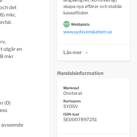
0
skapa nya affärer och stabila
 och det
kassaflöden
,6) mkr,
vtal.
Webbplats
www.sydsvenskahem.se
rv,
t utgår en
Läs mer
78 mkr
Handelsinformation
Marknad
Onoterat
Kortnamn
r (0)
SYDSV
ness
ISIN-kod
SE0007897251
r avseende