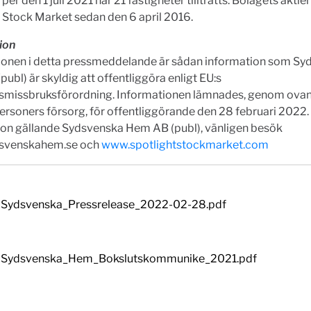
per den 1 juli 2021 har 21 fastigheter tillträtts. Bolagets aktie
 Stock Market sedan den 6 april 2016.
ion
ionen i detta pressmeddelande är sådan information som Sy
ubl) är skyldig att offentliggöra enligt EU:s
missbruksförordning. Informationen lämnades, genom ova
rsoners försorg, för offentliggörande den 28 februari 2022.
ion gällande Sydsvenska Hem AB (publ), vänligen besök
svenskahem.se och
www.spotlightstockmarket.com
Sydsvenska_Pressrelease_2022-02-28.pdf
Sydsvenska_Hem_Bokslutskommunike_2021.pdf