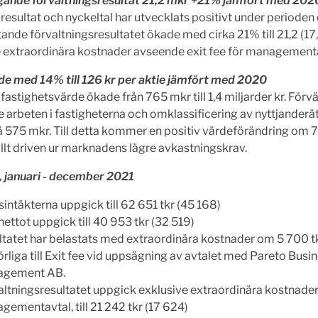
gande förvaltningsresultat 21,2 mkr +21% jämfört med 202
resultat och nyckeltal har utvecklats positivt under perioden
ande förvaltningsresultatet ökade med cirka 21% till 21,2 (17
e extraordinära kostnader avseende exit fee för managementa
e med 14% till 126 kr per aktie jämfört med 2020
fastighetsvärde ökade från 765 mkr till 1,4 miljarder kr. Förvä
arbeten i fastigheterna och omklassificering av nyttjanderät
å 575 mkr. Till detta kommer en positiv värdeförändring om 
llt driven ur marknadens lägre avkastningskrav.
, januari - december 2021
intäkterna uppgick till 62 651 tkr (45 168)
nettot uppgick till 40 953 tkr (32 519)
ltatet har belastats med extraordinära kostnader om 5 700 tk
rliga till Exit fee vid uppsägning av avtalet med Pareto Busi
agement AB.
altningsresultatet uppgick exklusive extraordinära kostnade
ementavtal, till 21 242 tkr (17 624)