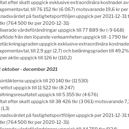
ltat efter skatt uppgick exklusive extraordinära kostnader a
ementavtal, till 76 152 tkr (6 067) motsvarande 19,6 kr per a
nadsvärdet på fastighetsportföljen uppgick per 2021-12-31 ti
tkr (764 500 tkr per 2020-12-31)
liserade värdeförändringar uppgick till 77 889 tkr (-9 668)
aflöde från den löpande verksamheten uppgick till -1 790 tkr 
etäckningsgraden uppgick exklusive extraordinära kostnad
ementavtal, till 2,9 ggr (2,7) och belåningsgraden till 49,2%
er aktie uppgick till 126 kr (110,2)
t oktober - december 2021
intäkterna uppgick till 20 140 tkr (11 530)
nettot uppgick till 11 522 tkr (8 247)
ltningsresultatet uppgick till 5 355 tkr (4 676)
tat efter skatt uppgick till 38 426 tkr (3 061) motsvarande 7,
 (1,3)
nadsvärdet på fastighetsportföljen uppgick per 2021-12-31 ti
tkr (764 500 tkr per 2020-12-31)