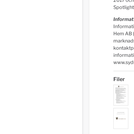
2017 och 
Spotlight
Informat
Informat
Hem AB (p
marknads
kontaktpe
informat
www.syd
Filer