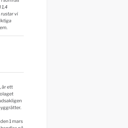
 i somras
 1,4
rustar vi
iktiga
Hem.
är ett
Bolaget
udsakligen
byggrätter.
 den 1 mars