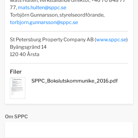
Mats Hultén, verkställande direktör, +46 70 848 77
77,
mats.hulten@sppc.se
Torbjörn Gunnarsson, styrelseordförande,
torbjorn.gunnarsson@sppc.se
St Petersburg Property Company AB (
www.sppc.se
)
Byängsgränd 14
120 40 Årsta
Filer
SPPC_Bokslutskommunike_2016.pdf
Om SPPC