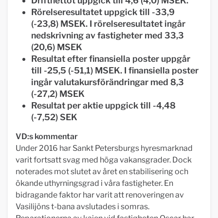
Driftnettot uppgick till 4,6 (4,0) MSEK.
Rörelseresultatet uppgick till -33,9
(-23,8) MSEK. I rörelseresultatet ingår
nedskrivning av fastigheter med 33,3
(20,6) MSEK
Resultat efter finansiella poster uppgår
till -25,5 (-51,1) MSEK. I finansiella poster
ingår valutakursförändringar med 8,3
(-27,2) MSEK
Resultat per aktie uppgick till -4,48
(-7,52) SEK
VD:s kommentar
Under 2016 har Sankt Petersburgs hyresmarknad
varit fortsatt svag med höga vakansgrader. Dock
noterades mot slutet av året en stabilisering och
ökande uthyrningsgrad i våra fastigheter. En
bidragande faktor har varit att renoveringen av
Vasilijöns t-bana avslutades i somras.