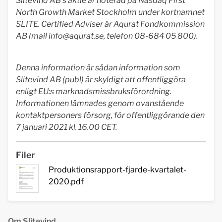
Slitevind AB's aktie är noterad på Nasdaq First
North Growth Market Stockholm under kortnamnet
SLITE. Certified Adviser är Aqurat Fondkommission
AB (mail
info@aqurat.se
, telefon 08-684 05 800).
Denna information är sådan information som
Slitevind AB (publ) är skyldigt att offentliggöra
enligt EU:s marknadsmissbruksförordning.
Informationen lämnades genom ovanstående
kontaktpersoners försorg, för offentliggörande den
7 januari 2021 kl. 16.00 CET.
Filer
Produktionsrapport-fjarde-kvartalet-
2020.pdf
Om Slitevind