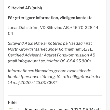
Slitevind AB (publ)
För ytterligare information, vänligen kontakta
Jonas Dahlström, VD Slitevind AB, +46 70-228 44
04
Slitevind AB:s aktie är noterad på Nasdaq First
North Growth Market under kortnamnet SLITE.
Certified Adviser är Aqurat Fondkommission AB
(mail
info@aqurat.se
, telefon 08-684 05 800).
Informationen lämnades genom ovanstående
kontaktpersoners försorg, för offentliggörande den
14 maj 2020 kl. 13.00 CEST.
Filer
Kommunike-arsstamma-2020-05-14.pdf