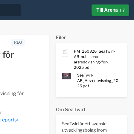
Till Arena
Filer
REG
PM_260326_SeaTwirl-
 för
AB-publicerar-
arsredovisning-for-
2025.pdf
SeaTwirl-
AB_Arsredovisning_20
25.pdf
visning för
Om SeaTwirl
er
-reports/
SeaTwirl är ett svenskt
utvecklingsbolag inom