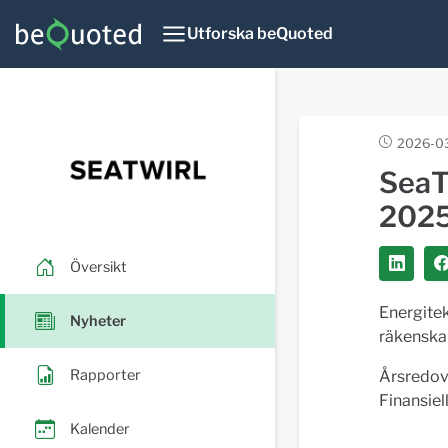
Utforska beQuoted
2026-0
SeaTw
202
Översikt
Energitek
Nyheter
räkenska
Rapporter
Årsredov
Finansiel
Kalender