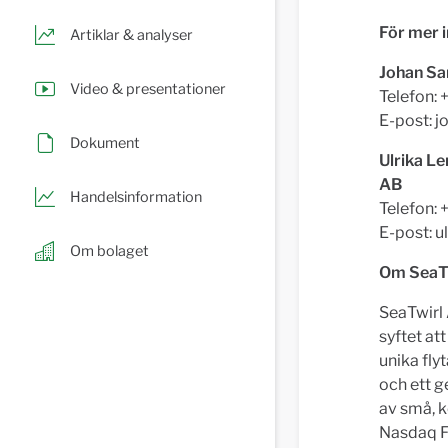
För mer i
Artiklar & analyser
Johan Sa
Video & presentationer
Telefon: 
E-post:
j
Dokument
Ulrika L
AB
Handelsinformation
Telefon:
E-post:
u
Om bolaget
Om SeaT
SeaTwirl
syftet at
unika fly
och ett g
av små, k
Nasdaq F