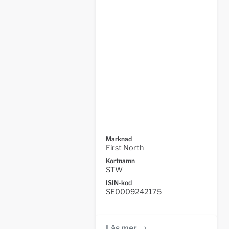
Marknad
First North
Kortnamn
STW
ISIN-kod
SE0009242175
Läs mer