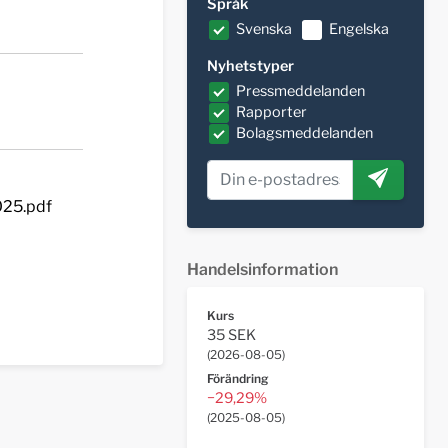
Språk
Svenska
Engelska
Nyhetstyper
Pressmeddelanden
Rapporter
Bolagsmeddelanden
025.pdf
Handelsinformation
Kurs
35 SEK
(
2026-08-05
)
Förändring
−29,29%
(
2025-08-05
)