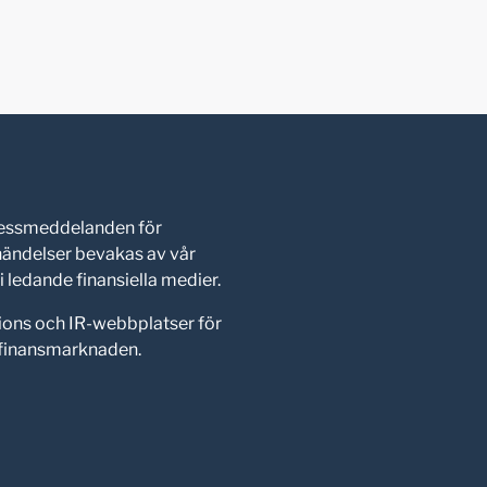
pressmeddelanden för
shändelser bevakas av vår
 ledande finansiella medier.
ions och IR-webbplatser för
d finansmarknaden.