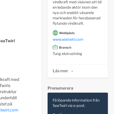
vindkraft med visionen att bli
en ledande aktör inom den
nya och snabbt växande
marknaden för havsbaserad
flytande vindkraft.
Webbplats
www.seatwirl.com
SeaTwirl
Bransch
Tung elutrustning
Läs mer
dkraft med
Twirls
Prenumerera
rstruktur
 underhåll
Få löpande information från
stat på
SeaTwirl via e-post.
atwirl.com