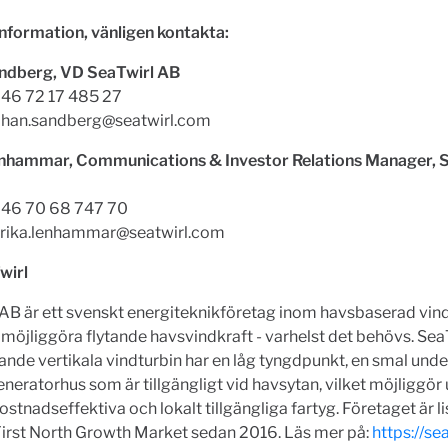
nformation, vänligen kontakta:
ndberg, VD SeaTwirl AB
+46 72 17 485 27
ohan.sandberg@seatwirl.com
enhammar, Communications & Investor Relations Manager, 
 +46 70 68 747 70
lrika.lenhammar@seatwirl.com
wirl
 AB är ett svenskt energiteknikföretag inom havsbaserad vin
t möjliggöra flytande havsvindkraft - varhelst det behövs. Sea
tande vertikala vindturbin har en låg tyngdpunkt, en smal unde
eneratorhus som är tillgängligt vid havsytan, vilket möjliggör
ostnadseffektiva och lokalt tillgängliga fartyg. Företaget är li
irst North Growth Market sedan 2016. Läs mer på:
https://se