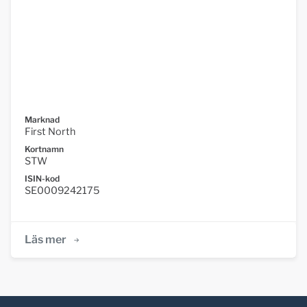
Marknad
First North
Kortnamn
STW
ISIN-kod
SE0009242175
Läs mer