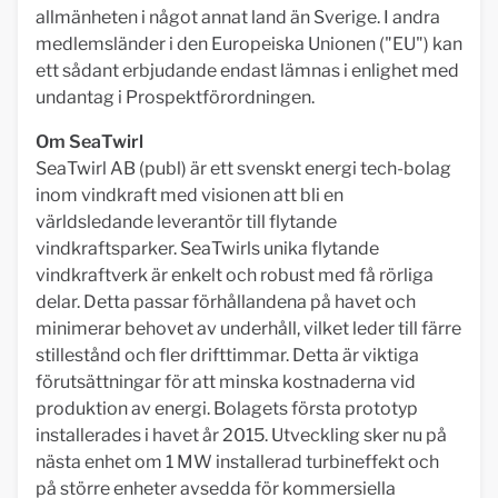
allmänheten i något annat land än Sverige. I andra
medlemsländer i den Europeiska Unionen ("EU") kan
ett sådant erbjudande endast lämnas i enlighet med
undantag i Prospektförordningen.
Om SeaTwirl
SeaTwirl AB (publ) är ett svenskt energi tech-bolag
inom vindkraft med visionen att bli en
världsledande leverantör till flytande
vindkraftsparker. SeaTwirls unika flytande
vindkraftverk är enkelt och robust med få rörliga
delar. Detta passar förhållandena på havet och
minimerar behovet av underhåll, vilket leder till färre
stillestånd och fler drifttimmar. Detta är viktiga
förutsättningar för att minska kostnaderna vid
produktion av energi. Bolagets första prototyp
installerades i havet år 2015. Utveckling sker nu på
nästa enhet om 1 MW installerad turbineffekt och
på större enheter avsedda för kommersiella