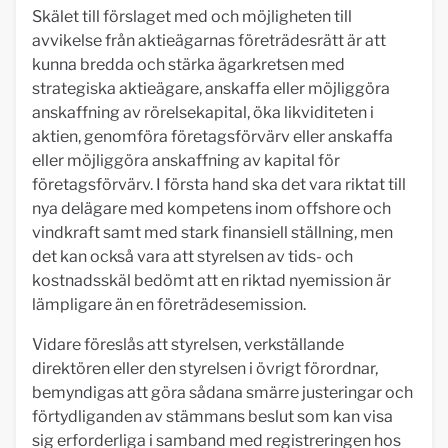
Skälet till förslaget med och möjligheten till
avvikelse från aktieägarnas företrädesrätt är att
kunna bredda och stärka ägarkretsen med
strategiska aktieägare, anskaffa eller möjliggöra
anskaffning av rörelsekapital, öka likviditeten i
aktien, genomföra företagsförvärv eller anskaffa
eller möjliggöra anskaffning av kapital för
företagsförvärv. I första hand ska det vara riktat till
nya delägare med kompetens inom offshore och
vindkraft samt med stark finansiell ställning, men
det kan också vara att styrelsen av tids- och
kostnadsskäl bedömt att en riktad nyemission är
lämpligare än en företrädes­emission.
Vidare föreslås att styrelsen, verkställande
direktören eller den styrelsen i övrigt förordnar,
bemyndigas att göra sådana smärre justeringar och
förtydliganden av stämmans beslut som kan visa
sig erforderliga i samband med registreringen hos