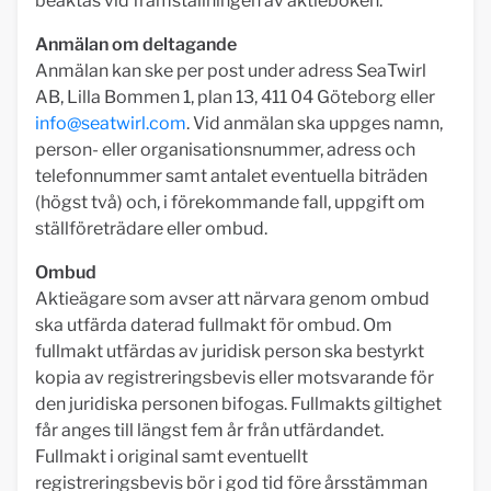
beaktas vid framställningen av aktieboken.
Anmälan om deltagande
Anmälan kan ske per post under adress SeaTwirl
AB, Lilla Bommen 1, plan 13, 411 04 Göteborg eller
info@seatwirl.com
. Vid anmälan ska uppges namn,
person- eller organisationsnummer, adress och
telefonnummer samt antalet eventuella biträden
(högst två) och, i förekommande fall, uppgift om
ställföreträdare eller ombud.
Ombud
Aktieägare som avser att närvara genom ombud
ska utfärda daterad fullmakt för ombud. Om
fullmakt utfärdas av juridisk person ska bestyrkt
kopia av registreringsbevis eller motsvarande för
den juridiska personen bifogas. Fullmakts giltighet
får anges till längst fem år från utfärdandet.
Fullmakt i original samt eventuellt
registreringsbevis bör i god tid före årsstämman