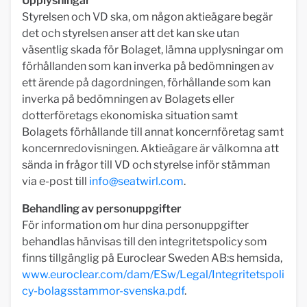
Upplysningar
Styrelsen och VD ska, om någon aktieägare begär
det och styrelsen anser att det kan ske utan
väsentlig skada för Bolaget, lämna upplysningar om
förhållanden som kan inverka på bedömningen av
ett ärende på dagordningen, förhållande som kan
inverka på bedömningen av Bolagets eller
dotterföretags ekonomiska situation samt
Bolagets förhållande till annat koncernföretag samt
koncernredovisningen. Aktieägare är välkomna att
sända in frågor till VD och styrelse inför stämman
via e-post till
info@seatwirl.com
.
Behandling av personuppgifter
För information om hur dina personuppgifter
behandlas hänvisas till den integritetspolicy som
finns tillgänglig på Euroclear Sweden AB:s hemsida,
www.euroclear.com/dam/ESw/Legal/Integritetspoli
cy-bolagsstammor-svenska.pdf
.