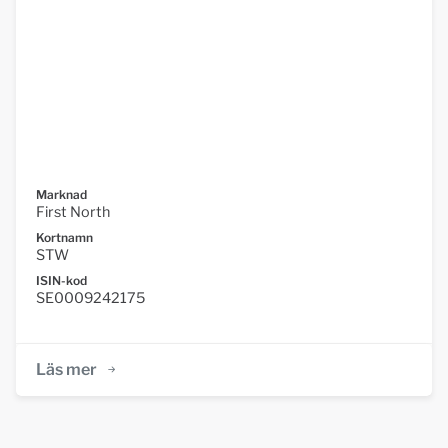
Marknad
First North
Kortnamn
STW
ISIN-kod
SE0009242175
Läs mer