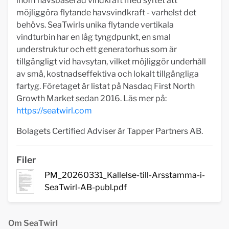
inom havsbaserad vindkraft med syftet att
möjliggöra flytande havsvindkraft - varhelst det
behövs. SeaTwirls unika flytande vertikala
vindturbin har en låg tyngdpunkt, en smal
understruktur och ett generatorhus som är
tillgängligt vid havsytan, vilket möjliggör underhåll
av små, kostnadseffektiva och lokalt tillgängliga
fartyg. Företaget är listat på Nasdaq First North
Growth Market sedan 2016. Läs mer på:
https://seatwirl.com
Bolagets Certified Adviser är Tapper Partners AB.
Filer
PM_20260331_Kallelse-till-Arsstamma-i-
SeaTwirl-AB-publ.pdf
Om SeaTwirl