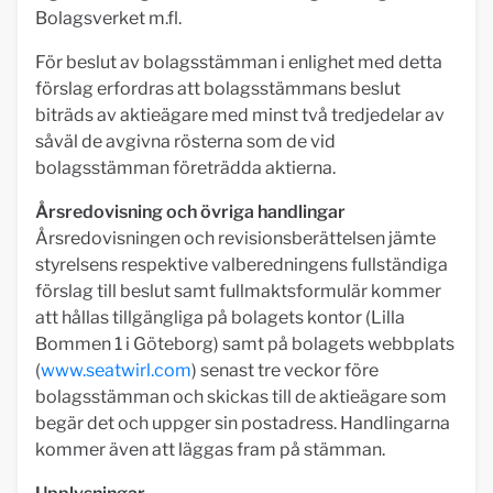
Bolagsverket m.fl.
För beslut av bolagsstämman i enlighet med detta
förslag erfordras att bolagsstämmans beslut
biträds av aktieägare med minst två tredjedelar av
såväl de avgivna rösterna som de vid
bolagsstämman företrädda aktierna.
Årsredovisning och övriga handlingar
Årsredovisningen och revisionsberättelsen jämte
styrelsens respektive valberedningens fullständiga
förslag till beslut samt fullmaktsformulär kommer
att hållas tillgängliga på bolagets kontor (Lilla
Bommen 1 i Göteborg) samt på bolagets webbplats
(
www.seatwirl.com
) senast tre veckor före
bolagsstämman och skickas till de aktieägare som
begär det och uppger sin postadress. Handlingarna
kommer även att läggas fram på stämman.