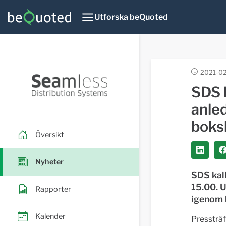
Utforska beQuoted
2021-02
SDS h
anled
boks
Översikt
Nyheter
SDS kall
15.00. 
Rapporter
igenom 
Kalender
Pressträf