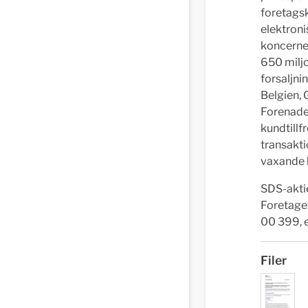
foretagsk
elektroni
koncernen
650 milj
forsaljni
Belgien, 
Forenade
kundtillf
transakti
vaxande b
SDS-aktie
Foretage
00 399, 
Filer