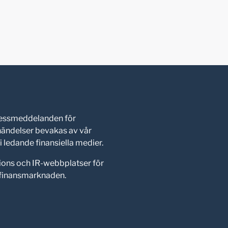
pressmeddelanden för
shändelser bevakas av vår
 ledande finansiella medier.
ions och IR-webbplatser för
d finansmarknaden.