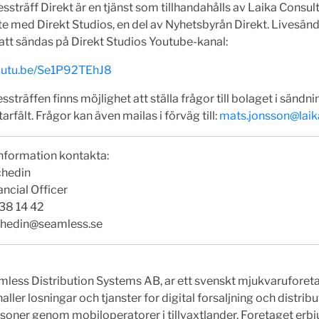
essträff Direkt är en tjänst som tillhandahålls av Laika Consult
e med Direkt Studios, en del av Nyhetsbyrån Direkt. Livesän
tt sändas på Direkt Studios Youtube-kanal:
youtu.be/Se1P92TEhJ8
ssträffen finns möjlighet att ställa frågor till bolaget i sändn
fält. Frågor kan även mailas i förväg till:
mats.jonsson@laik
nformation kontakta:
chedin
ancial Officer
38 14 42
chedin@seamless.se
mless Distribution Systems AB, ar ett svenskt mjukvarufore
aller losningar och tjanster for digital forsaljning och distribut
soner genom mobiloperatorer i tillvaxtlander. Foretaget erbj