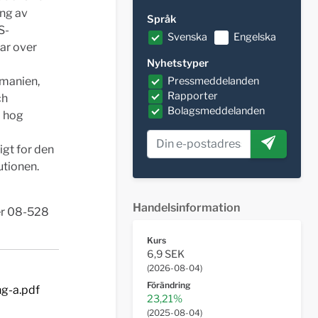
ing av
Språk
S-
Svenska
Engelska
nar over
Nyhetstyper
umanien,
Pressmeddelanden
Rapporter
ch
Bolagsmeddelanden
a hog
igt for den
utionen.
Handelsinformation
er 08-528
Kurs
6,9 SEK
(
2026-08-04
)
Förändring
ng-a.pdf
23,21%
(
2025-08-04
)