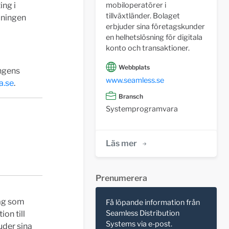
ing i
mobiloperatörer i
tillväxtländer. Bolaget
dningen
erbjuder sina företagskunder
en helhetslösning för digitala
konto och transaktioner.
Webbplats
ingens
www.seamless.se
a.se
.
Bransch
Systemprogramvara
Läs mer
Prenumerera
tag som
Få löpande information från
Seamless Distribution
ion till
Systems via e-post.
uder sina