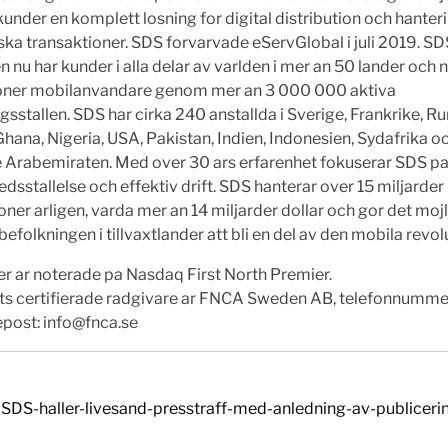
under en komplett losning for digital distribution och hanter
ska transaktioner. SDS forvarvade eServGlobal i juli 2019. SD
 nu har kunder i alla delar av varlden i mer an 50 lander och 
oner mobilanvandare genom mer an 3 000 000 aktiva
ngsstallen. SDS har cirka 240 anstallda i Sverige, Frankrike, R
Ghana, Nigeria, USA, Pakistan, Indien, Indonesien, Sydafrika o
 Arabemiraten. Med over 30 ars erfarenhet fokuserar SDS p
redsstallelse och effektiv drift. SDS hanterar over 15 miljarder
oner arligen, varda mer an 14 miljarder dollar och gor det mojl
efolkningen i tillvaxtlander att bli en del av den mobila revol
r ar noterade pa Nasdaq First North Premier.
ts certifierade radgivare ar FNCA Sweden AB, telefonnumm
epost:
info@fnca.se
SDS-haller-livesand-presstraff-med-anledning-av-publiceri