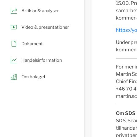
15.00. Pr
samarbet
Artiklar & analyser
kommer a
Video & presentationer
https://
Under pre
Dokument
kommentar
Handelsinformation
For mer i
Martin S
Om bolaget
Chief Fin
+46 70 4
martin.s
Om SDS
SDS, Sea
tillhandah
privatper