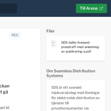
Till Arena
Filer
REG
SDS-haller-livesand-
presstraff-med-anledning-
av-publicering-a.pdf
Om Seamless Distribution
Systems
ockan
SDS är ett svenskt
t gå
mjukvarubolag med lösningar
för elektronisk distribution av
tjänster till
ri kl.
privatkonsumenter via