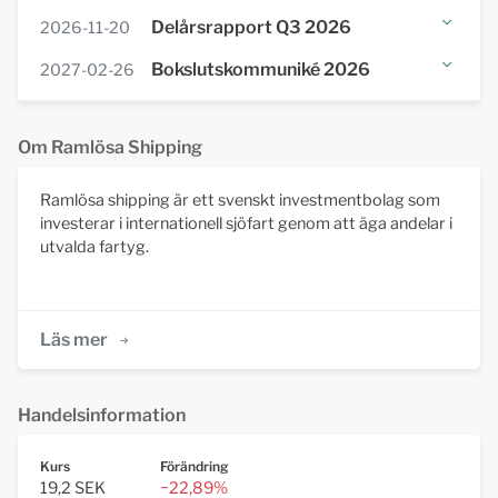
Lägg till i kalender (iCal)
Delårsrapport Q3 2026
2026-11-20
Lägg till i Googlekalender
Lägg till i kalender (iCal)
Bokslutskommuniké 2026
2027-02-26
Lägg till i Googlekalender
Lägg till i kalender (iCal)
Lägg till i Googlekalender
Om Ramlösa Shipping
Ramlösa shipping är ett svenskt investmentbolag som
investerar i internationell sjöfart genom att äga andelar i
utvalda fartyg.
Läs mer
Handelsinformation
Kurs
Förändring
19,2 SEK
−22,89%