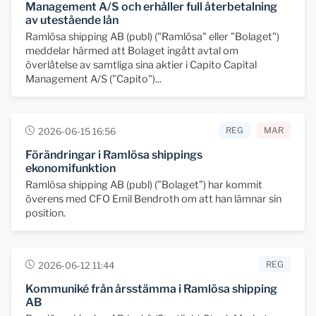
Management A/S och erhåller full återbetalning
av utestående lån
Ramlösa shipping AB (publ) ("Ramlösa" eller "Bolaget")
meddelar härmed att Bolaget ingått avtal om
överlåtelse av samtliga sina aktier i Capito Capital
Management A/S ("Capito")...
REG
MAR
2026-06-15 16:56
Förändringar i Ramlösa shippings
ekonomifunktion
Ramlösa shipping AB (publ) (”Bolaget”) har kommit
överens med CFO Emil Bendroth om att han lämnar sin
position.
REG
2026-06-12 11:44
Kommuniké från årsstämma i Ramlösa shipping
AB