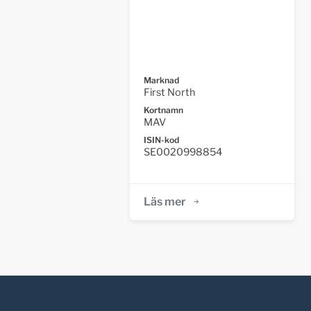
Marknad
First North
Kortnamn
MAV
ISIN-kod
SE0020998854
Läs mer