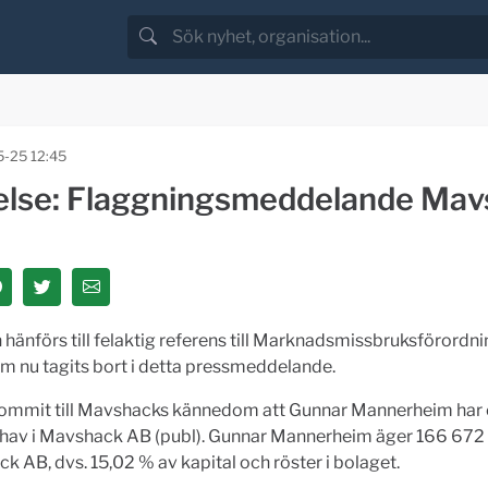
-25 12:45
else: Flaggningsmeddelande Ma
 hänförs till felaktig referens till Marknadsmissbruksförordn
m nu tagits bort i detta pressmeddelande.
kommit till Mavshacks kännedom att Gunnar Mannerheim har ö
ehav i Mavshack AB (publ). Gunnar Mannerheim äger 166 672 
k AB, dvs. 15,02 % av kapital och röster i bolaget.