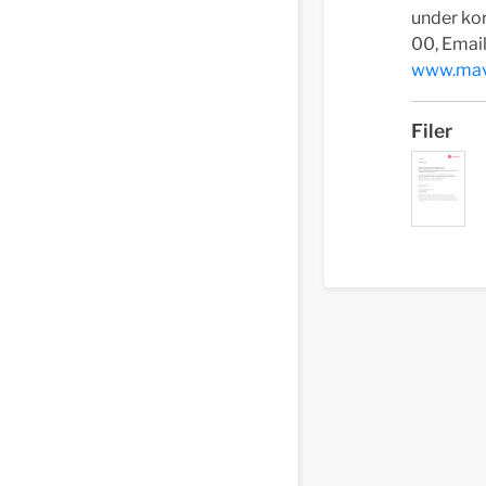
under kor
00, Email
www.mav
Filer