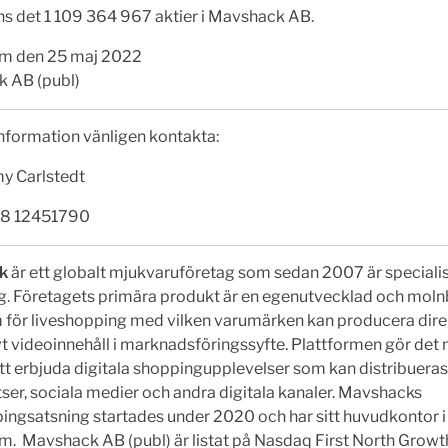
nns det 1 109 364 967 aktier i Mavshack AB.
m den 25 maj 2022
 AB (publ)
nformation vänligen kontakta:
 Carlstedt
08 12451790
ck
är ett globalt mjukvaruföretag som sedan 2007 är speciali
g. Företagets primära produkt är en egenutvecklad och mol
m för liveshopping med vilken varumärken kan producera dire
vt videoinnehåll i marknadsföringssyfte. Plattformen gör det m
tt erbjuda digitala shoppingupplevelser som kan distribueras
er, sociala medier och andra digitala kanaler. Mavshacks
ingsatsning startades under 2020 och har sitt huvudkontor i
m. Mavshack AB (publ) är listat på Nasdaq First North Grow