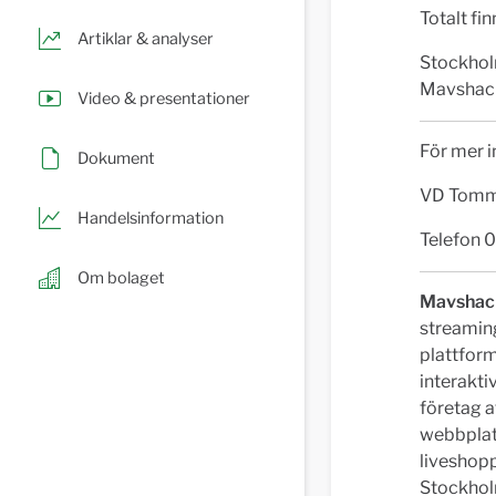
Totalt fi
Artiklar & analyser
Stockhol
Mavshack
Video & presentationer
För mer i
Dokument
VD Tommy
Handelsinformation
Telefon 
Om bolaget
Mavsha
streamin
plattfor
interakti
företag a
webbplats
liveshopp
Stockhol