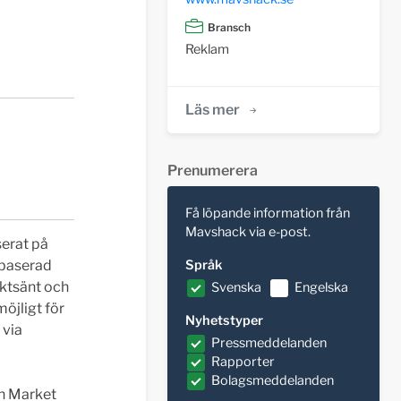
Bransch
Reklam
Läs mer
Prenumerera
Få löpande information från
Mavshack via e-post.
serat på
nbaserad
Språk
ktsänt och
Svenska
Engelska
öjligt för
Nyhetstyper
 via
Pressmeddelanden
Rapporter
Bolagsmeddelanden
th Market