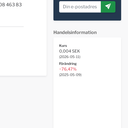
: 08 463 83
Handelsinformation
Kurs
0,004 SEK
(
2026-05-11
)
Förändring
−76,47%
(
2025-05-09
)