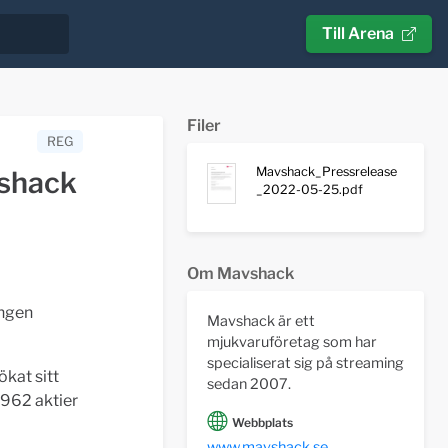
Till Arena
Filer
REG
Mavshack_Pressrelease
vshack
_2022-05-25.pdf
Om Mavshack
ingen
Mavshack är ett
mjukvaruföretag som har
specialiserat sig på streaming
kat sitt
sedan 2007.
962 aktier
Webbplats
www.mavshack.se