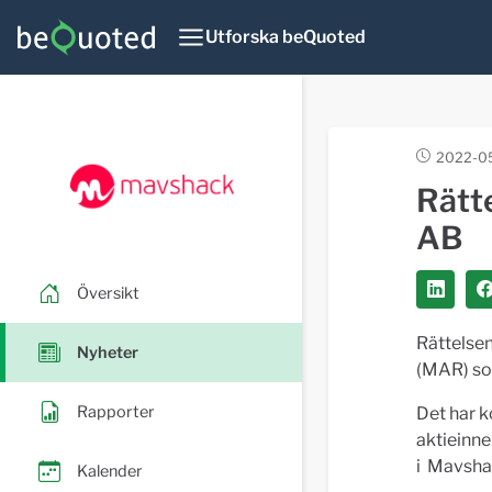
Utforska beQuoted
2022-05
Rätt
AB
Översikt
Rättelsen
Nyheter
(MAR) so
Rapporter
Det har 
aktieinn
i Mavshac
Kalender