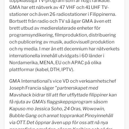
toppklassiga TV-program som är högt rankade.
GMA har ett nätverk av 47 VHF och 41 UHF TV-
stationer och även 26 radiostationer i Filippinerna.
Bortsett från radio och TV så äger GMA även ett
brett utbud av medierelaterade enheter för
programsyndikering, filmproduktion, distribuering
och publicering av musik, audiovisuell produktion
och ny media. I mer än ett decennium har nätverkets
internationella innehåll utvidgats i 60 länder i
Nordamerika, MENA, EU och APAC på olika
plattformar (kabel, DTH, IPTV).
GMA International's vice VD och verksamhetschef
Joseph Francia säger
"partnerskapet med
Mavshack bidrar till att fler utflyttade filippiner kan
få njuta av GMA's flaggskeppsprogram såsom
Kapuso mo Jessica Soho, 24 Oras, Wowowin,
Bubble Gang och annat topprankat Pinoyinnehåll
via OTT. Det öppnar även upp för oss att nå nya