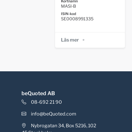
Kortnamn
MASI-B
ISIN-kod
SE0008991335
Läs mer
beQuoted AB
08-692 21 90
info@beQuoted.com
Nybrogatan 34, Box 5216, 102