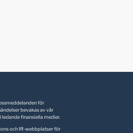
pressmeddelanden för
shändelser bevakas av vår
 ledande finansiella medier.
ions och IR-webbplatser för