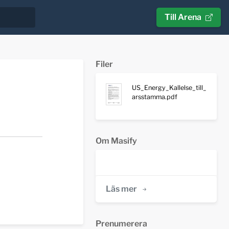
Till Arena
Filer
US_Energy_Kallelse_till_
arsstamma.pdf
Om Masify
Läs mer
Prenumerera