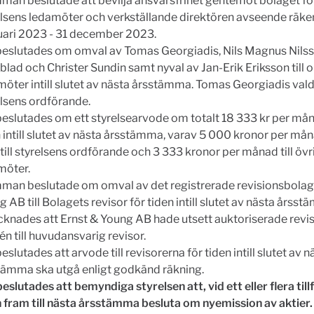
man beslutade att bevilja ansvarsfrihet gentemot bolaget fö
elsens ledamöter och verkställande direktören avseende räk
nuari 2023 - 31 december 2023.
beslutades om omval av Tomas Georgiadis, Nils Magnus Nilss
lad och Christer Sundin samt nyval av Jan-Erik Eriksson till o
öter intill slutet av nästa årsstämma. Tomas Georgiadis valde
elsens ordförande.
beslutades om ett styrelsearvode om totalt 18 333 kr per mån
 intill slutet av nästa årsstämma, varav 5 000 kronor per må
till styrelsens ordförande och 3 333 kronor per månad till övr
möter.
man beslutade om omval av det registrerade revisionsbolag
 AB till Bolagets revisor för tiden intill slutet av nästa årss
cknades att Ernst & Young AB hade utsett auktoriserade revis
n till huvudansvarig revisor.
eslutades att arvode till revisorerna för tiden intill slutet av n
tämma ska utgå enligt godkänd räkning.
eslutades att bemyndiga styrelsen att, vid ett eller flera till
n fram till nästa årsstämma besluta om nyemission av aktier.