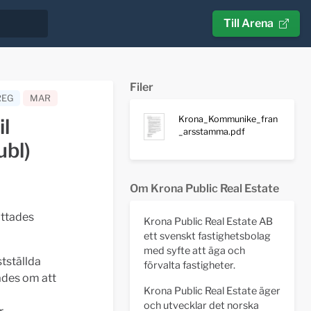
Till Arena
Filer
REG
MAR
Krona_Kommunike_fran
l
_arsstamma.pdf
ubl)
Om Krona Public Real Estate
attades
Krona Public Real Estate AB
ett svenskt fastighetsbolag
med syfte att äga och
tställda
förvalta fastigheter.
ades om att
Krona Public Real Estate äger
och utvecklar det norska