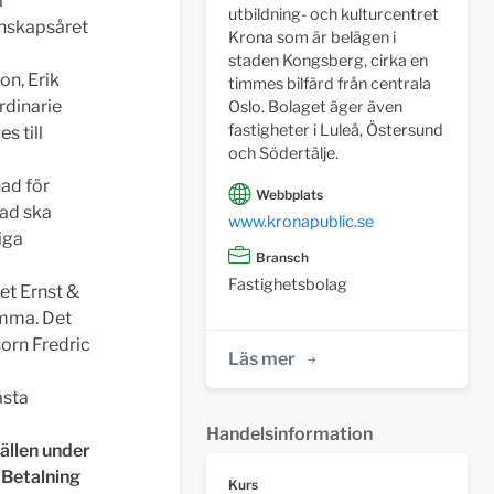
r
utbildning- och kulturcentret
enskapsåret
Krona som är belägen i
staden Kongsberg, cirka en
on, Erik
timmes bilfärd från centrala
rdinarie
Oslo. Bolaget äger även
fastigheter i Luleå, Östersund
s till
och Södertälje.
ad för
Webbplats
nad ska
www.kronapublic.se
iga
Bransch
Fastighetsbolag
et Ernst &
tämma. Det
orn Fredric
Läs mer
ästa
Handelsinformation
fällen under
 Betalning
Kurs