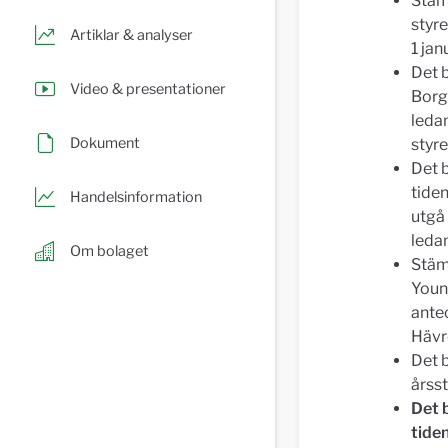
Stäm
styr
Artiklar & analyser
1 ja
Det 
Video & presentationer
Borgb
ledam
Dokument
styr
Det 
tiden
Handelsinformation
utgå 
leda
Om bolaget
Stäm
Young
ante
Hävré
Det b
årss
Det b
tide