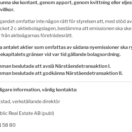
kunna ske kontant, genom apport, genom kvittning eller eljes
illkor.
ndet omfattar inte någon rätt för styrelsen att, med stöd av 
ycket 2 c aktiebolagslagen, bestämma att emissionen ska sk
 från aktieägarnas företrädesrätt.
la antalet aktier som omfattas av sådana nyemissioner ska
ekapitalets gränser vid var tid gällande bolagsordning.
man beslutade att avslå Närståendetransaktion I.
man beslutade att godkänna Närståendetransaktion II.
ligare information, vänlig kontakta:
tad, verkställande direktör
lic Real Estate AB (publ)
1 58 80