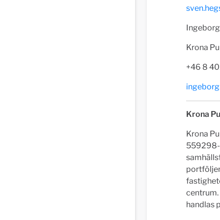
sven.he
Ingeborg
Krona Pub
+46 8 40
ingeborg
Krona Pub
Krona Pub
559298-1
samhälls
portfölje
fastighe
centrum.
handlas 