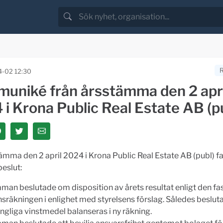
-02 12:30
uniké från årsstämma den 2 apri
i Krona Public Real Estate AB (p
ämma den 2 april 2024 i Krona Public Real Estate AB (publ) f
beslut:
man beslutade om disposition av årets resultat enligt den fas
nsräkningen i enlighet med styrelsens förslag. Således beslut
ängliga vinstmedel balanseras i ny räkning.