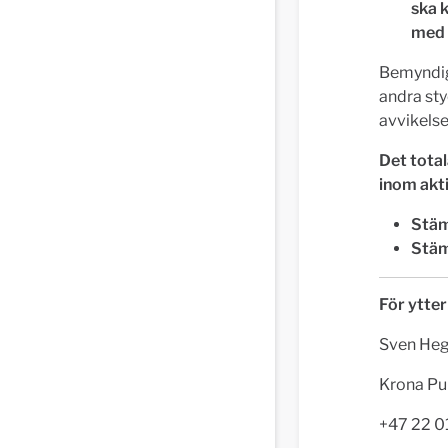
ska 
med v
Bemyndiga
andra st
avvikelse
Det tota
inom akti
Stäm
Stäm
För ytter
Sven Hegs
Krona Pub
+47 22 0