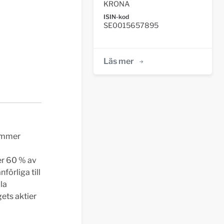
KRONA
ISIN-kod
SE0015657895
Läs mer
nummer
er 60 % av
förliga till
la
ets aktier