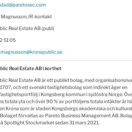
gstad@paretosec.com
 Magnusson, IR-kontakt
lic Real Estate AB (publ)
2 51 05
.magnusson@kronapublic.se
lic Real Estate AB i korthet
lic Real Estate AB är ett publikt bolag, med organisations
707, och ett svenskt fastighetsbolag som indirekt äger en
fastighetsportfölj i Kongsberg kommun i sydöstra Norge. Öv
ns totala yta och över 90 % av portföljens totala intäkter är hän
ten Krona som är staden Kongsbergs akademiska och kulturel
 Bolaget förvaltas av Pareto Business Management AB. Bolag
på Spotlight Stockmarket sedan 31 mars 2021.