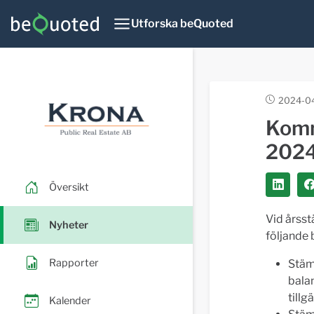
Utforska beQuoted
2024-04
Komm
2024 
Översikt
Vid årsst
Nyheter
följande 
Rapporter
Stäm
bala
tillg
Kalender