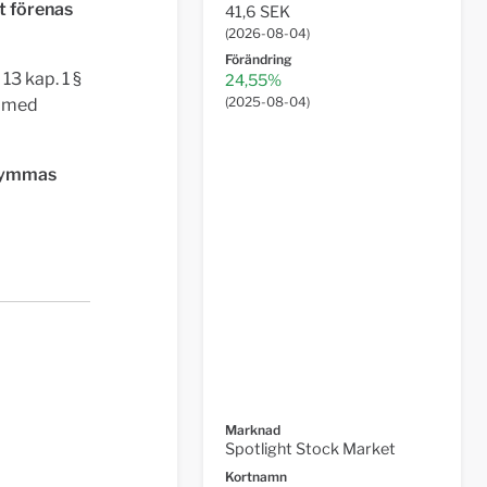
t förenas
41,6 SEK
(
2026-08-04
)
Förändring
13 kap. 1 §
24,55%
(
2025-08-04
)
e med
 rymmas
Marknad
Spotlight Stock Market
Kortnamn