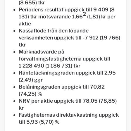
(8 655) tkr
Periodens resultat uppgick till 9 409 (8
2
131) tkr motsvarande 1,66
(1,81) kr per
aktie
Kassaflöde från den löpande
verksamheten uppgick till -7 912 (19 766)
tkr
Marknadsvärde på
förvaltningsfastigheterna uppgick till
1 228 490 (1 186 731) tkr
Räntetäckningsgraden uppgick till 2,95
(2,49) ggr
Belåningsgraden uppgick till 70,82
(74,25) %
NRV per aktie uppgick till 78,05 (78,85)
kr
Fastigheternas direktavkastning uppgick
till 5,93 (5,70) %