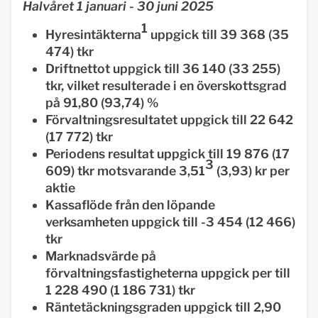
Halvåret 1 januari - 30 juni 2025
1
Hyresintäkterna
uppgick till 39 368 (35
474) tkr
Driftnettot uppgick till 36 140 (33 255)
tkr, vilket resulterade i en överskottsgrad
på 91,80 (93,74) %
Förvaltningsresultatet uppgick till 22 642
(17 772) tkr
Periodens resultat uppgick till 19 876 (17
3
609) tkr motsvarande 3,51
(3,93) kr per
aktie
Kassaflöde från den löpande
verksamheten uppgick till -3 454 (12 466)
tkr
Marknadsvärde på
förvaltningsfastigheterna uppgick per till
1 228 490 (1 186 731) tkr
Räntetäckningsgraden uppgick till 2,90