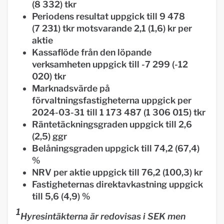
(8 332) tkr
Periodens resultat uppgick till 9 478
(7 231) tkr motsvarande 2,1 (1,6) kr per
aktie
Kassaflöde från den löpande
verksamheten uppgick till -7 299 (-12
020) tkr
Marknadsvärde på
förvaltningsfastigheterna uppgick per
2024-03-31 till 1 173 487 (1 306 015) tkr
Räntetäckningsgraden uppgick till 2,6
(2,5) ggr
Belåningsgraden uppgick till 74,2 (67,4)
%
NRV per aktie uppgick till 76,2 (100,3) kr
Fastigheternas direktavkastning uppgick
till 5,6 (4,9) %
1
Hyresintäkterna är redovisas i SEK men