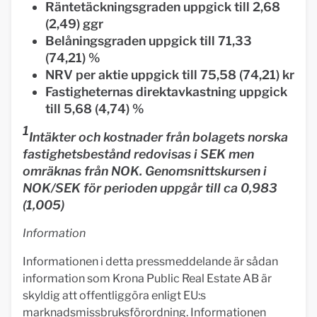
Räntetäckningsgraden uppgick till 2,68
(2,49) ggr
Belåningsgraden uppgick till 71,33
(74,21) %
NRV per aktie uppgick till 75,58 (74,21) kr
Fastigheternas direktavkastning uppgick
till 5,68 (4,74) %
1
Intäkter och kostnader från bolagets norska
fastighetsbestånd redovisas i SEK men
omräknas från NOK. Genomsnittskursen i
NOK/SEK för perioden uppgår till ca 0,983
(1,005)
Information
Informationen i detta pressmeddelande är sådan
information som Krona Public Real Estate AB är
skyldig att offentliggöra enligt EU:s
marknadsmissbruksförordning. Informationen