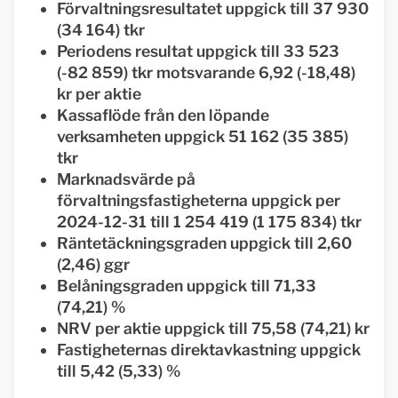
Förvaltningsresultatet uppgick till 37 930
(34 164) tkr
Periodens resultat uppgick till 33 523
(-82 859) tkr motsvarande 6,92 (-18,48)
kr per aktie
Kassaflöde från den löpande
verksamheten uppgick 51 162 (35 385)
tkr
Marknadsvärde på
förvaltningsfastigheterna uppgick per
2024-12-31 till 1 254 419 (1 175 834) tkr
Räntetäckningsgraden uppgick till 2,60
(2,46) ggr
Belåningsgraden uppgick till 71,33
(74,21) %
NRV per aktie uppgick till 75,58 (74,21) kr
Fastigheternas direktavkastning uppgick
till 5,42 (5,33) %