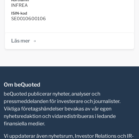
INFREA
ISIN-kod
SE0010600106
Läs mer
Om beQuoted
beQuoted publicerar nyheter, analyser och
pressmeddelanden för investerare och journalister.
Viktiga företagshändelser bevakas av vår egen
nyhetsredaktion och vidaredistribueras i ledande
finansiella medier.
Vi uppdaterar även nyhetsrum, Investor Relations och IR-