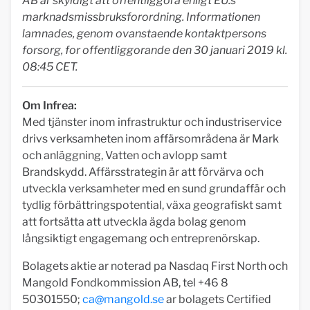
AB ar skyldigt att offentliggora enligt EU:s
marknadsmissbruksforordning. Informationen
lamnades, genom ovanstaende kontaktpersons
forsorg, for offentliggorande den 30 januari 2019 kl.
08:45 CET.
Om Infrea:
Med tjänster inom infrastruktur och industriservice
drivs verksamheten inom affärsområdena är Mark
och anläggning, Vatten och avlopp samt
Brandskydd. Affärsstrategin är att förvärva och
utveckla verksamheter med en sund grundaffär och
tydlig förbättringspotential, växa geografiskt samt
att fortsätta att utveckla ägda bolag genom
långsiktigt engagemang och entreprenörskap.
Bolagets aktie ar noterad pa Nasdaq First North och
Mangold Fondkommission AB, tel +46 8
50301550;
ca@mangold.se
ar bolagets Certified