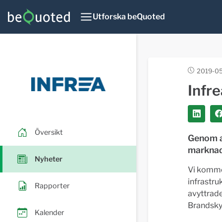
Utforska beQuoted
2019-05
Infre
Översikt
Genom at
marknade
Nyheter
Vi komme
infrastru
Rapporter
avyttrad
Brandsky
Kalender