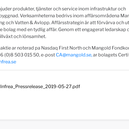
bjuder produkter, tjänster och service inom infrastruktur och
byggnad. Verksamheterna bedrivs inom affärsområdena Mar
g och Vatten & Avlopp. Affärsstrategin är att förvärva och u
 bolag med en tydlig affär. Genom ett engagerat ledarskap d
 tillväxt och lönsamhet.
 aktie ar noterad pa Nasdaq First North och Mangold Fondk
46 (0)8 503 015 50, e-post
CA@mangold.se
,
ar bolagets Certi
nfrea.se
Infrea_Pressrelease_2019-05-27.pdf