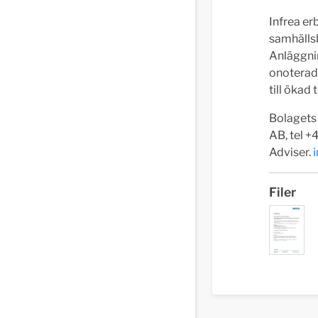
Infrea er
samhälls
Anläggnin
onoterade
till ökad
Bolagets
AB, tel +
Adviser.
i
Filer