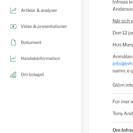
Infreas l
Andersso
Artiklar & analyser
Nä
r och v
Video & presentationer
Den 12 ju
Dokument
Hos Mang
Anmälan ä
Handelsinformation
info@infr
namn, e-
Om bolaget
Glöm inte
For mer i
Tony Ande
Om Infre