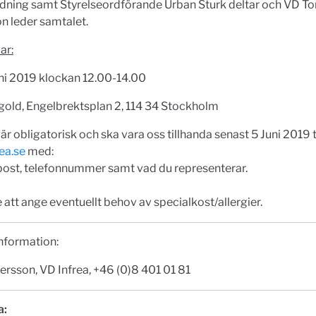
edning samt Styrelseordförande Urban Sturk deltar och VD To
n leder samtalet.
ar:
ni 2019 klockan 12.00-14.00
old, Engelbrektsplan 2, 114 34 Stockholm
r obligatorisk och ska vara oss tillhanda senast 5 Juni 2019 ti
ea.se
med:
post, telefonnummer samt vad du representerar.
 att ange eventuellt behov av specialkost/allergier.
nformation:
rsson, VD Infrea, +46 (0)8 401 01 81
a: