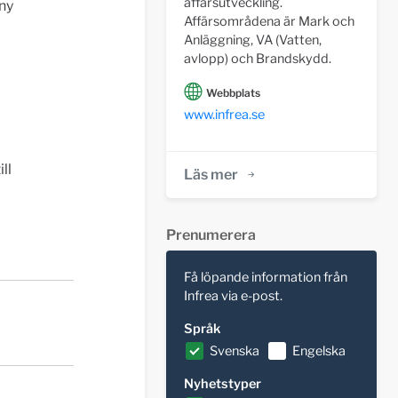
affärsutveckling.
ny
Affärsområdena är Mark och
Anläggning, VA (Vatten,
avlopp) och Brandskydd.
Webbplats
www.infrea.se
ll
Läs mer
Prenumerera
Få löpande information från
Infrea via e-post.
Språk
Svenska
Engelska
Nyhetstyper