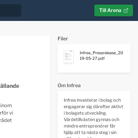
Till Arena
Filer
Infrea_Pressrelease_20
19-05-27.pdf
gällande
Om Infrea
Infrea investerar i bolag och
 inom
engagerar sig därefter aktivt
rför vi
i bolagets utveckling.
Värdetillväxten gynnas och
rådet
mindre entreprenörer får
hjälp att ta nästa steg i sin