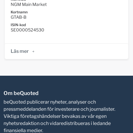
NGM Main Market
Kortnamn
GTAB-B
ISIN-kod
SE0000524530
Läs mer
Om beQuoted
beQuoted publicerar nyheter, analyser och
pressmeddelanden för investerare och journalister.
Viktiga företagshändelser bevakas av vår egen
nyhetsredaktion och vidaredistribueras i ledande
finansiella medier.