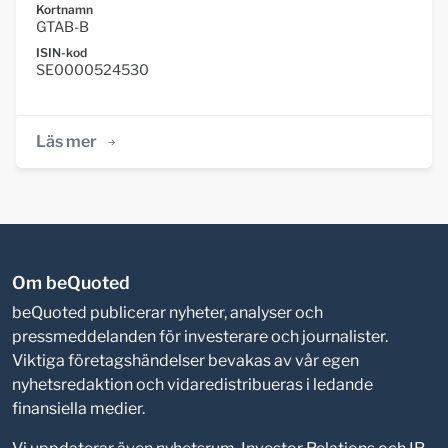
Kortnamn
GTAB-B
ISIN-kod
SE0000524530
Läs mer
Om beQuoted
beQuoted publicerar nyheter, analyser och
pressmeddelanden för investerare och journalister.
Viktiga företagshändelser bevakas av vår egen
nyhetsredaktion och vidaredistribueras i ledande
finansiella medier.