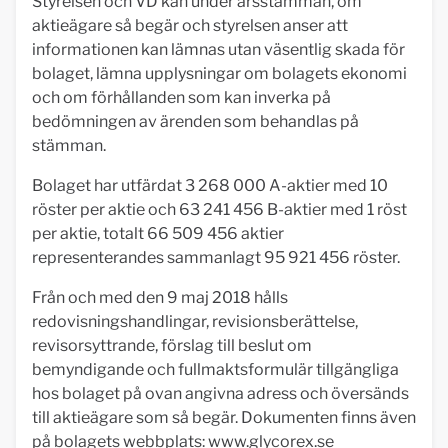
Styrelsen och VD kan under årsstämman, om
aktieägare så begär och styrelsen anser att
informationen kan lämnas utan väsentlig skada för
bolaget, lämna upplysningar om bolagets ekonomi
och om förhållanden som kan inverka på
bedömningen av ärenden som behandlas på
stämman.
Bolaget har utfärdat 3 268 000 A-aktier med 10
röster per aktie och 63 241 456 B-aktier med 1 röst
per aktie, totalt 66 509 456 aktier
representerandes sammanlagt 95 921 456 röster.
Från och med den 9 maj 2018 hålls
redovisningshandlingar, revisionsberättelse,
revisorsyttrande, förslag till beslut om
bemyndigande och fullmaktsformulär tillgängliga
hos bolaget på ovan angivna adress och översänds
till aktieägare som så begär. Dokumenten finns även
på bolagets webbplats: www.glycorex.se