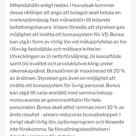
tillhandahålls enligt nedan. I huvudsak kommer
dessa riktlinjer att ange att bolaget skall betala en
marknadsmässig fast månadslön till ledande
befattningshavare. Vidare föreslås att styrelsen ges
möjlighet att inrätta ett bonussystem för VD. Bonus
kan utgå i form av rörlig lön vid måluppfyllelse av tre
i förväg fastställda och mätbara kriterier:
Utvecklingen av (i) nettoförsäljning, (ii) kassaflöde
samt (iii) kvalitet och produktutveckling under
räkenskapsåret. Bonuslönen är maximerad till 20 %
av årslönen. Styrelsen ges även en möjlighet att
inrätta ett bonussystem för övrig personal. Bonus
kan utgå till varje anställd med samma belopp
motsvarande en genomsnittslön för hela
personalen. Bonus skall alltid rymmas inom 10 % av
årets resultat - annars reduceras bonusbeloppet. I
övrigt skall rörlig lön, optionsprogram och liknande
inte förekomma. Se förvaltningsberättelsen i