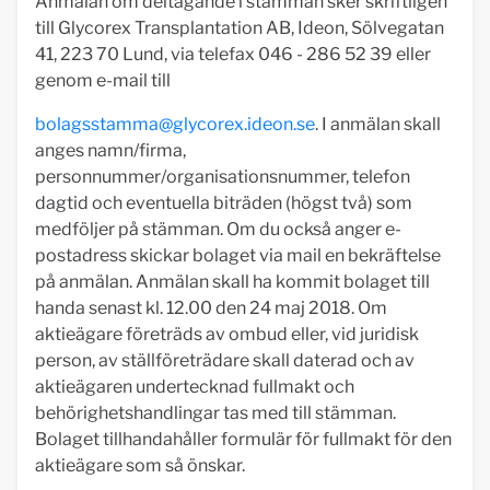
Anmälan om deltagande i stämman sker skriftligen
till Glycorex Transplantation AB, Ideon, Sölvegatan
41, 223 70 Lund, via telefax 046 - 286 52 39 eller
genom e-mail till
bolagsstamma@glycorex.ideon.se
. I anmälan skall
anges namn/firma,
personnummer/organisationsnummer, telefon
dagtid och eventuella biträden (högst två) som
medföljer på stämman. Om du också anger e-
postadress skickar bolaget via mail en bekräftelse
på anmälan. Anmälan skall ha kommit bolaget till
handa senast kl. 12.00 den 24 maj 2018. Om
aktieägare företräds av ombud eller, vid juridisk
person, av ställföreträdare skall daterad och av
aktieägaren undertecknad fullmakt och
behörighetshandlingar tas med till stämman.
Bolaget tillhandahåller formulär för fullmakt för den
aktieägare som så önskar.