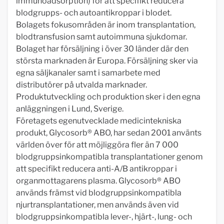
immunoadsorption) för att specifikt reducera
blodgrupps- och autoantikroppar i blodet.
Bolagets fokusområden är inom transplantation,
blodtransfusion samt autoimmuna sjukdomar.
Bolaget har försäljning i över 30 länder där den
största marknaden är Europa. Försäljning sker via
egna säljkanaler samt i samarbete med
distributörer på utvalda marknader.
Produktutveckling och produktion sker i den egna
anläggningen i Lund, Sverige.
Företagets egenutvecklade medicintekniska
produkt, Glycosorb® ABO, har sedan 2001 använts
världen över för att möjliggöra fler än 7 000
blodgruppsinkompatibla transplantationer genom
att specifikt reducera anti-A/B antikroppar i
organmottagarens plasma. Glycosorb® ABO
används främst vid blodgruppsinkompatibla
njurtransplantationer, men används även vid
blodgruppsinkompatibla lever-, hjärt-, lung- och