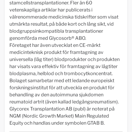
stamcellstransplantationer. Fler än 60
vetenskapliga artiklar har publicerats i
välrenommerade medicinska tidskrifter som visat
utmärkta resultat, på både kort och lång sikt, vid
blodgruppsinkompatibla transplantationer
genomförda med Glycosorb® ABO.
Företaget har även utvecklat en CE-märkt
medicinteknisk produkt för framtagning av
universella (låg titer) blodprodukter och produkten
har visats vara effektiv för framtagning av lågtiter
blodplasma, helblod och trombocytkoncentrat.
Bolaget samarbetar med ett ledande europeiskt
forskningsinstitut för att utveckla en produkt för
behandling av den autoimmuna sjukdomen
reumatoid artrit (även kallad ledgångsreumatism).
Glycorex Transplantation AB (publ) är noterat på
NGM (Nordic Growth Market) Main Regulated
Equity och handlas under symbolen GTAB B.