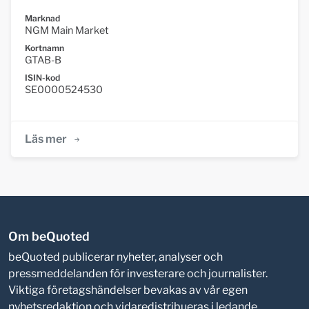
Marknad
NGM Main Market
Kortnamn
GTAB-B
ISIN-kod
SE0000524530
Läs mer
Om beQuoted
beQuoted publicerar nyheter, analyser och
pressmeddelanden för investerare och journalister.
Viktiga företagshändelser bevakas av vår egen
nyhetsredaktion och vidaredistribueras i ledande