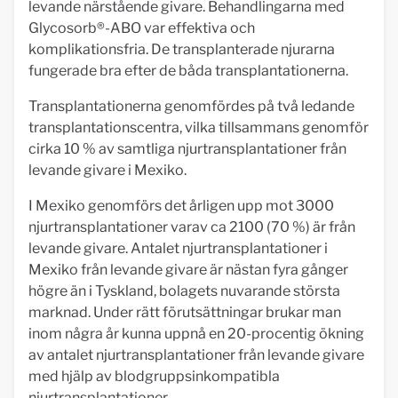
levande närstående givare. Behandlingarna med
Glycosorb®-ABO var effektiva och
komplikationsfria. De transplanterade njurarna
fungerade bra efter de båda transplantationerna.
Transplantationerna genomfördes på två ledande
transplantationscentra, vilka tillsammans genomför
cirka 10 % av samtliga njurtransplantationer från
levande givare i Mexiko.
I Mexiko genomförs det årligen upp mot 3000
njurtransplantationer varav ca 2100 (70 %) är från
levande givare. Antalet njurtransplantationer i
Mexiko från levande givare är nästan fyra gånger
högre än i Tyskland, bolagets nuvarande största
marknad. Under rätt förutsättningar brukar man
inom några år kunna uppnå en 20-procentig ökning
av antalet njurtransplantationer från levande givare
med hjälp av blodgruppsinkompatibla
njurtransplantationer.