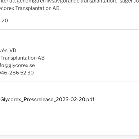
enter att genomgå en livsavgörande transplantation," säger J
ycorex Transplantation AB.
-20
vén, VD
 Transplantation AB
nfo@glycorex.se
 046-286 52 30
Glycorex_Pressrelease_2023-02-20.pdf