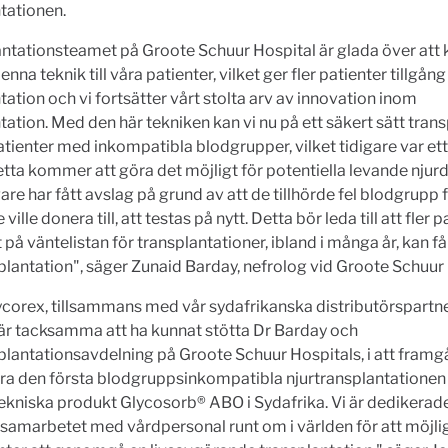
tationen.
ntationsteamet på Groote Schuur Hospital är glada över att
nna teknik till våra patienter, vilket ger fler patienter tillgång t
tation och vi fortsätter vårt stolta arv av innovation inom
tation. Med den här tekniken kan vi nu på ett säkert sätt tran
ienter med inkompatibla blodgrupper, vilket tidigare var ett
etta kommer att göra det möjligt för potentiella levande njur
are har fått avslag på grund av att de tillhörde fel blodgrupp 
ville donera till, att testas på nytt. Detta bör leda till att fler 
 på väntelistan för transplantationer, ibland i många år, kan f
plantation", säger Zunaid Barday, nefrolog vid Groote Schuur 
ycorex, tillsammans med vår sydafrikanska distributörspartn
är tacksamma att ha kunnat stötta Dr Barday och
plantationsavdelning på Groote Schuur Hospitals, i att framg
a den första blodgruppsinkompatibla njurtransplantationen
kniska produkt Glycosorb® ABO i Sydafrika. Vi är dedikerade
 samarbetet med vårdpersonal runt om i världen för att möjli