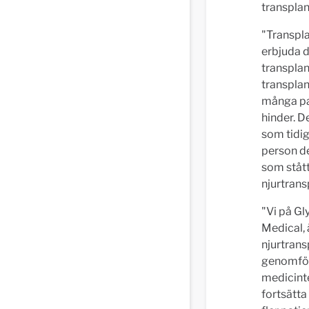
transplan
"Transpla
erbjuda de
transplan
transplan
många pat
hinder. D
som tidig
person de 
som stått
njurtrans
"Vi på Gl
Medical, 
njurtrans
genomför
medicinte
fortsätta