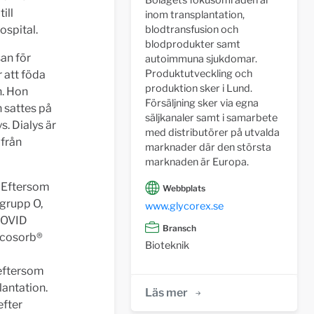
Bolagets fokusområden är
ill
inom transplantation,
ospital.
blodtransfusion och
blodprodukter samt
an för
autoimmuna sjukdomar.
Produktutveckling och
r att föda
produktion sker i Lund.
n. Hon
Försäljning sker via egna
 sattes på
säljkanaler samt i samarbete
s. Dialys är
med distributörer på utvalda
 från
marknader där den största
marknaden är Europa.
. Eftersom
Webbplats
grupp O,
www.glycorex.se
 COVID
Bransch
ycosorb®
Bioteknik
 eftersom
lantation.
Läs mer
efter