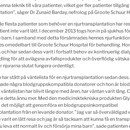
nna teknik till våra patienter, vilket ger fler patienter tillgång t
tation", säger Dr Zunaid Barday, nefrolog på Groote Schuur H
e flesta patienter som behöver en njurtransplantation har res
ient inte varit lätt. I december 2013 togs hon in på sjukhus fö
je barn. I samband med detta försämrades hennes njurfunktio
s omedelbart till Groote Schuur Hospital för behandling. Hon
s och har sedan dess varit i fortsatt behov av kontinuerlig dialy
ling för att avlägsna avfallsprodukter och överflödig vätska
r njurarna slutat fungera ordentligt.
 har stått på väntelista för en njurtransplantation sedan dess
 hade några blodgruppskompatibla donatorer och hon är blod
n väntelistan har blivit längre med åren, har väntan varit lång.
de detta ännu mer. Med den medicinsktekniska produkten Gl
 det möjligt att genomföra en blodgruppsinkompatibel
plantation från en levande donator. "Jag var så överväldigad
e varit en lätt resa och jag är så tacksam att kunna få en transp
u leva ett normalt liv och försörja mina barn", sade patienten 