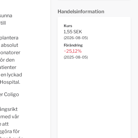
Handelsinformation
 kunna
ill
Kurs
1,55 SEK
splantera
(
2026-08-05
)
 absolut
Förändring
−25,12%
donatorer
(
2025-08-05
)
för den
patienter
å en lyckad
Hospital.
er Coligo
ångsrikt
 med vår
 att
ggöra för