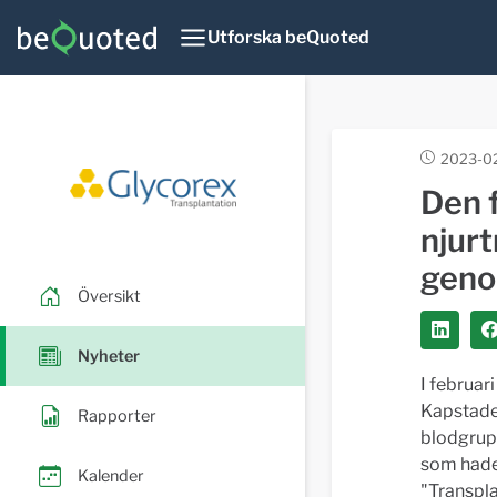
Utforska beQuoted
2023-02
Den 
njur
geno
Översikt
Nyheter
I februar
Kapstaden
Rapporter
blodgrup
som hade 
Kalender
"Transpla