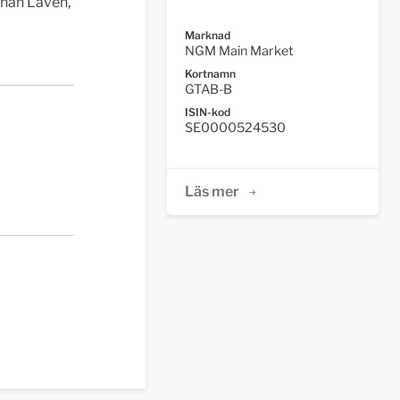
ohan Lavén,
Marknad
NGM Main Market
Kortnamn
GTAB-B
ISIN-kod
SE0000524530
Läs mer