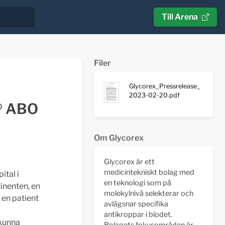
Till Arena
Filer
Glycorex_Pressrelease_
2023-02-20.pdf
b® ABO
Om Glycorex
Glycorex är ett
medicintekniskt bolag med
ital i
en teknologi som på
inenten, en
molekylnivå selekterar och
en patient
avlägsnar specifika
antikroppar i blodet.
 kunna