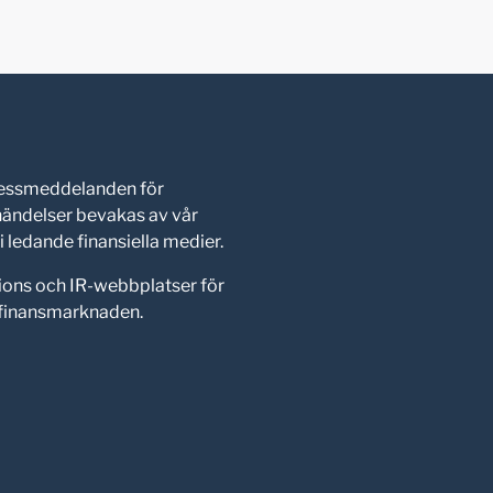
pressmeddelanden för
shändelser bevakas av vår
 ledande finansiella medier.
ions och IR-webbplatser för
d finansmarknaden.