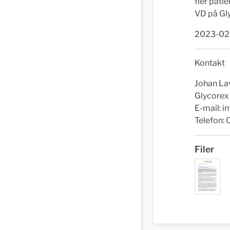
fler pati
VD på Gl
2023-02
Kontakt
Johan La
Glycorex
E-mail:
i
Telefon:
Filer