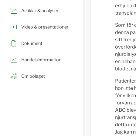
erbjuda de
Artiklar & analyser
transplan
Som för d
Video & presentationer
denna pat
sitt tred
Dokument
överförde
njurdialy
Handelsinformation
en behand
blodet nä
Om bolaget
Patienten
hon inte
för vilke
förvärra
ABO blev
njurtrans
detta int
Jag kan n