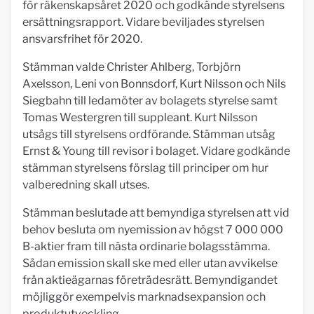
för räkenskapsåret 2020 och godkände styrelsens
ersättningsrapport. Vidare beviljades styrelsen
ansvarsfrihet för 2020.
Stämman valde Christer Ahlberg, Torbjörn
Axelsson, Leni von Bonnsdorf, Kurt Nilsson och Nils
Siegbahn till ledamöter av bolagets styrelse samt
Tomas Westergren till suppleant. Kurt Nilsson
utsågs till styrelsens ordförande. Stämman utsåg
Ernst & Young till revisor i bolaget. Vidare godkände
stämman styrelsens förslag till principer om hur
valberedning skall utses.
Stämman beslutade att bemyndiga styrelsen att vid
behov besluta om nyemission av högst 7 000 000
B-aktier fram till nästa ordinarie bolagsstämma.
Sådan emission skall ske med eller utan avvikelse
från aktieägarnas företrädesrätt. Bemyndigandet
möjliggör exempelvis marknadsexpansion och
produktutveckling.