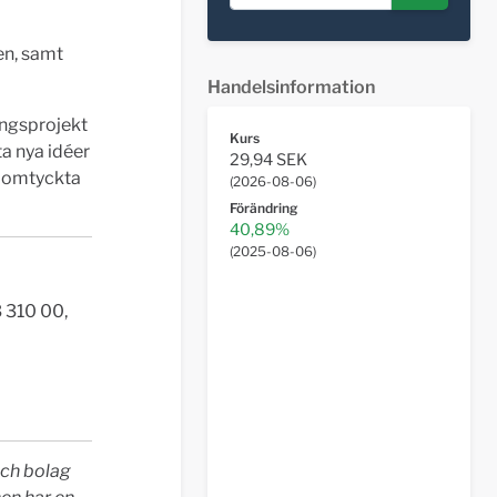
en, samt
Handelsinformation
ingsprojekt
Kurs
ta nya idéer
29,94 SEK
ts omtyckta
(
2026-08-06
)
Förändring
40,89%
(
2025-08-06
)
 310 00,
ech bolag