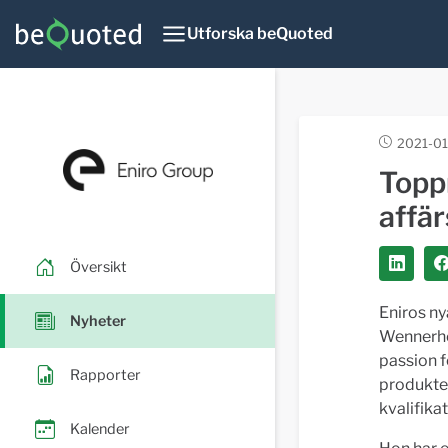
Utforska beQuoted
2021-01
Toppr
affä
Översikt
Eniros ny
Nyheter
Wennerho
passion f
Rapporter
produkter
kvalifika
Kalender