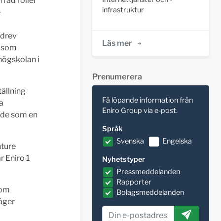
rad roller
infrastruktur
e
 drev
Läs mer
såsom
högskolan i
Prenumerera
ällning
Få löpande information från
a
Eniro Group via e-post.
ärde som en
Språk
Svenska
Engelska
nture
r Eniro 1
Nyhetstyper
Pressmeddelanden
Rapporter
som
Bolagsmeddelanden
säger