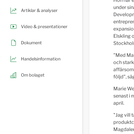
Hon har 
under si
Artiklar & analyser
Developm
entrepre
Video & presentationer
expansio
Elskling 
Dokument
Stockholm
"Med Mar
Handelsinformation
och stark
affärsomr
Om bolaget
följd", s
Marie Wen
senast i 
april.
"Jag vill 
produktch
Magdale