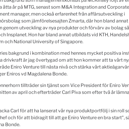
en bakgrund som managementkonsult på McKinsey följt av en 
na åtta år på MTG, senast som M&A Integration and Corporat
ent manager, men också erfarenhet från affärsutveckling i
nörsbolag som jämförelsesajten Zmarta, där hon bland annat
n genom utveckling av nya produkter och förvärv av bolag 
och Insplanet. Hon har bland annat utbildats vid KTH, Handels
 och National University of Singapore.
ies bakgrund i kombination med hennes mycket positiva inst
a drivkraft är jag övertygad om att hon kommer att ta vårt ny
åde Eniro Venture till nästa nivå och stärka vårt aktieägarv
äger Eniros vd Magdalena Bonde.
nerhorn tillträder sin tjänst som Vice President för Eniro Ve
mitten av april och efterträder Carl Piva som efter två år lämna
tacka Carl för att ha lanserat vår nya produktportfölj i sin roll 
ef och för att bidragit till att ge Eniro Venture en bra start", 
na Bonde.