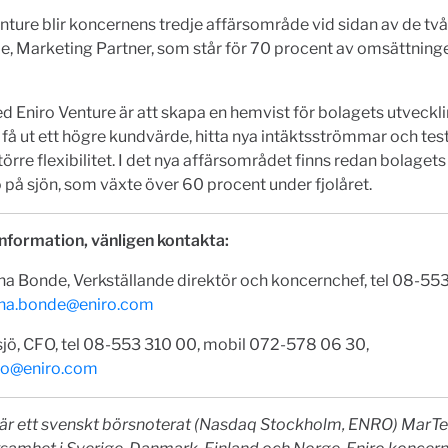
nture blir koncernens tredje affärsområde vid sidan av de två
, Marketing Partner, som står för 70 procent av omsättning
d Eniro Venture är att skapa en hemvist för bolagets utveckl
tt få ut ett högre kundvärde, hitta nya intäktsströmmar och tes
örre flexibilitet. I det nya affärsområdet finns redan bolage
 på sjön, som växte över 60 procent under fjolåret.
nformation, vänligen kontakta:
a Bonde, Verkställande direktör och koncernchef, tel 08-553
na.bonde@eniro.com
sjö, CFO, tel 08-553 310 00, mobil 072-578 06 30,
sjo@eniro.com
 är ett svenskt börsnoterat (Nasdaq Stockholm, ENRO) MarT