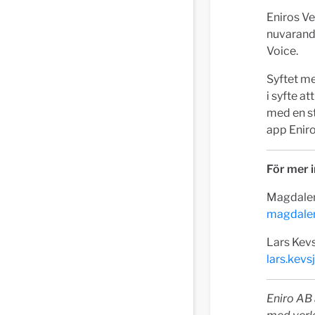
Eniros Ve
nuvarande
Voice.
Syftet me
i syfte a
med en st
app Eniro
För mer i
Magdalen
magdale
Lars Kev
lars.kev
Eniro AB