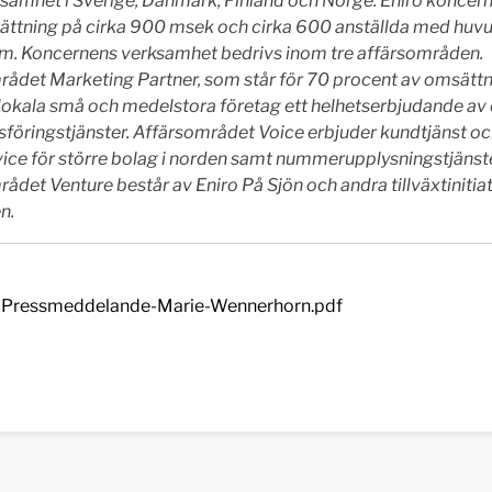
samhet i Sverige, Danmark, Finland och Norge. Eniro koncern
sättning på cirka 900 msek och cirka 600 anställda med huvu
m. Koncernens verksamhet bedrivs inom tre affärsområden.
rådet Marketing Partner, som st
år för 70 procent av omsättn
lokala små och medelstora företag ett helhetserbjudande av 
föringstjänster. Affärsområdet Voice erbjuder kundtjänst o
ice för större bolag i norden samt nummerupplysningstjänste
ådet Venture består av Eniro På Sjön och andra tillväxtinitia
n.
Pressmeddelande-Marie-Wennerhorn.pdf