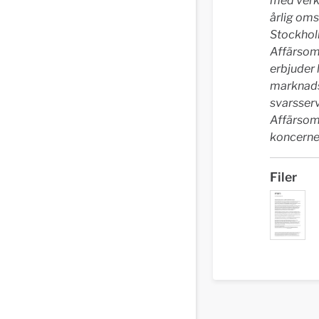
med verk
årlig om
Stockhol
Affärsom
erbjuder 
marknads
svarsserv
Affärsomr
koncerne
Filer