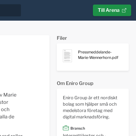
Till Arena
Filer
Pressmeddelande-
Marie-Wennerhorn.pdf
Om Eniro Group
av Marie
Eniro Group är ett nordiskt
stor
bolag som hjälper små och
g och
medelstora företag med
alla de
digital marknadsföring.
Bransch
Internettjänster och -