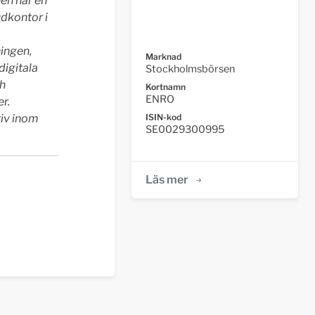
en har en
dkontor i
ingen,
Marknad
digitala
Stockholmsbörsen
ch
Kortnamn
ENRO
r.
ISIN-kod
tiv inom
SE0029300995
Läs mer