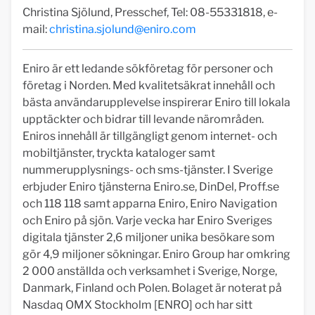
Christina Sjölund, Presschef, Tel: 08-55331818, e-
mail:
christina.sjolund@eniro.com
Eniro är ett ledande sökföretag för personer och
företag i Norden. Med kvalitetsäkrat innehåll och
bästa användarupplevelse inspirerar Eniro till lokala
upptäckter och bidrar till levande närområden.
Eniros innehåll är tillgängligt genom internet- och
mobiltjänster, tryckta kataloger samt
nummerupplysnings- och sms-tjänster. I Sverige
erbjuder Eniro tjänsterna Eniro.se, DinDel, Proff.se
och 118 118 samt apparna Eniro, Eniro Navigation
och Eniro på sjön. Varje vecka har Eniro Sveriges
digitala tjänster 2,6 miljoner unika besökare som
gör 4,9 miljoner sökningar. Eniro Group har omkring
2 000 anställda och verksamhet i Sverige, Norge,
Danmark, Finland och Polen. Bolaget är noterat på
Nasdaq OMX Stockholm [ENRO] och har sitt