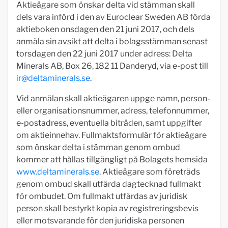
Aktieägare som önskar delta vid stämman skall
dels vara införd i den av Euroclear Sweden AB förda
aktieboken onsdagen den 21 juni 2017, och dels
anmäla sin avsikt att delta i bolagsstämman senast
torsdagen den 22 juni 2017 under adress: Delta
Minerals AB, Box 26, 182 11 Danderyd, via e-post till
ir@deltaminerals.se
.
Vid anmälan skall aktieägaren uppge namn, person-
eller organisationsnummer, adress, telefonnummer,
e-postadress, eventuella biträden, samt uppgifter
om aktieinnehav. Fullmaktsformulär för aktieägare
som önskar delta i stämman genom ombud
kommer att hållas tillgängligt på Bolagets hemsida
www.deltaminerals.se
. Aktieägare som företräds
genom ombud skall utfärda dagtecknad fullmakt
för ombudet. Om fullmakt utfärdas av juridisk
person skall bestyrkt kopia av registreringsbevis
eller motsvarande för den juridiska personen