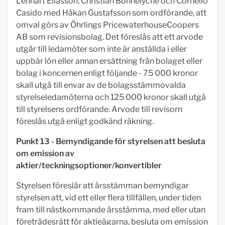
Lennart Eliasson, Christian Bönnelyche och Cornelio
Casido med Håkan Gustafsson som ordförande, att
omval görs av Öhrlings PricewaterhouseCoopers
AB som revisionsbolag. Det föreslås att ett arvode
utgår till ledamöter som inte är anställda i eller
uppbär lön eller annan ersättning från bolaget eller
bolag i koncernen enligt följande - 75 000 kronor
skall utgå till envar av de bolagsstämmovalda
styrelseledamöterna och 125 000 kronor skall utgå
till styrelsens ordförande. Arvode till revisorn
föreslås utgå enligt godkänd räkning.
Punkt 13 - Bemyndigande för styrelsen att besluta
om emission av
aktier/teckningsoptioner/konvertibler
Styrelsen föreslår att årsstämman bemyndigar
styrelsen att, vid ett eller flera tillfällen, under tiden
fram till nästkommande årsstämma, med eller utan
företrädesrätt för aktieägarna, besluta om emission