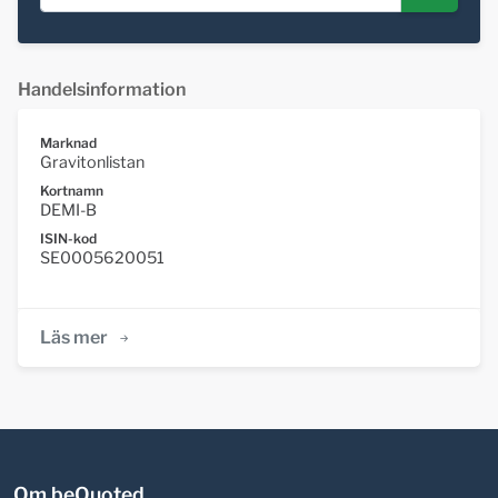
Handelsinformation
Marknad
Gravitonlistan
Kortnamn
DEMI-B
ISIN-kod
SE0005620051
Läs mer
Om beQuoted