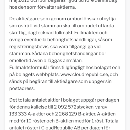
maj 2019 och bör begäras i god tid före denna dag
hos den som förvaltar aktierna.
De aktieägare som genom ombud önskar utnyttja
sin rösträtt vid stämman ska till ombudet utfärda
skriftlig, dagtecknad fullmakt. Fullmakten och
övriga eventuella behörighetshandlingar, såsom
registreringsbevis, ska vara tillgängliga vid
stämman. Sådana behörighetshandlingar bör
emellertid även biläggas anmälan.
Fullmaktsformulär finns tillgängligt hos bolaget och
på bolagets webbplats, www.cloudrepublic.se, och
sänds på begäran till aktieägare som uppger sin
postadress.
Det totala antalet aktier i bolaget uppgår per dagen
för denna kallelse till 2 092 572stycken, varav
133 333 A-aktier och 2 268 129 B-aktier. A-aktien
medför 10 röster och B-aktien medför 1 röst. Totala
antalet röster i CloudRepublic AB per dagen för