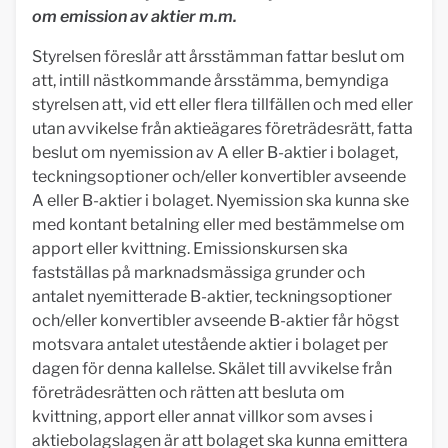
om emission av aktier m.m.
Styrelsen föreslår att årsstämman fattar beslut om
att, intill nästkommande årsstämma, bemyndiga
styrelsen att, vid ett eller flera tillfällen och med eller
utan avvikelse från aktieägares företrädesrätt, fatta
beslut om nyemission av A eller B-aktier i bolaget,
teckningsoptioner och/eller konvertibler avseende
A eller B-aktier i bolaget. Nyemission ska kunna ske
med kontant betalning eller med bestämmelse om
apport eller kvittning. Emissionskursen ska
fastställas på marknadsmässiga grunder och
antalet nyemitterade B-aktier, teckningsoptioner
och/eller konvertibler avseende B-aktier får högst
motsvara antalet utestående aktier i bolaget per
dagen för denna kallelse. Skälet till avvikelse från
företrädesrätten och rätten att besluta om
kvittning, apport eller annat villkor som avses i
aktiebolagslagen är att bolaget ska kunna emittera