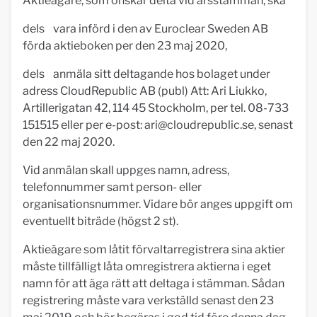
Aktieägare, som önskar delta vid årsstämman, ska
dels vara införd i den av Euroclear Sweden AB
förda aktieboken per den 23 maj 2020,
dels anmäla sitt deltagande hos bolaget under
adress CloudRepublic AB (publ) Att: Ari Liukko,
Artillerigatan 42, 114 45 Stockholm, per tel. 08-733
151515 eller per e-post:
ari@cloudrepublic.se
, senast
den 22 maj 2020.
Vid anmälan skall uppges namn, adress,
telefonnummer samt person- eller
organisationsnummer. Vidare bör anges uppgift om
eventuellt biträde (högst 2 st).
Aktieägare som låtit förvaltarregistrera sina aktier
måste tillfälligt låta omregistrera aktierna i eget
namn för att äga rätt att deltaga i stämman. Sådan
registrering måste vara verkställd senast den 23