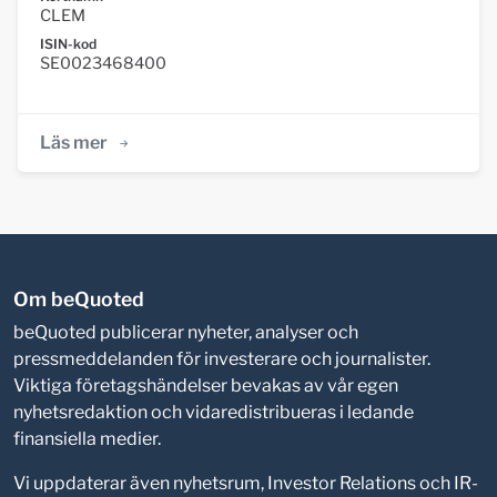
CLEM
ISIN-kod
SE0023468400
Läs mer
Om beQuoted
beQuoted publicerar nyheter, analyser och
pressmeddelanden för investerare och journalister.
Viktiga företagshändelser bevakas av vår egen
nyhetsredaktion och vidaredistribueras i ledande
finansiella medier.
Vi uppdaterar även nyhetsrum, Investor Relations och IR-