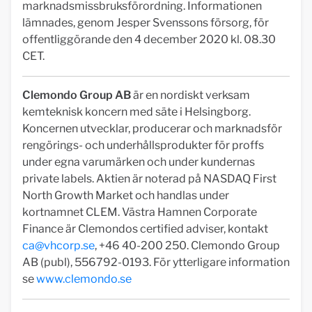
marknadsmissbruksförordning. Informationen
lämnades, genom Jesper Svenssons försorg, för
offentliggörande den 4 december 2020 kl. 08.30
CET.
Clemondo Group AB
är en nordiskt verksam
kemteknisk koncern med säte i Helsingborg.
Koncernen utvecklar, producerar och marknadsför
rengörings- och underhållsprodukter för proffs
under egna varumärken och under kundernas
private labels. Aktien är noterad på NASDAQ First
North Growth Market och handlas under
kortnamnet CLEM. Västra Hamnen Corporate
Finance är Clemondos certified adviser, kontakt
ca@vhcorp.se
, +46 40-200 250. Clemondo Group
AB (publ), 556792-0193. För ytterligare information
se
www.clemondo.se