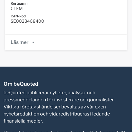
Kortnamn
CLEM
ISIN-kod
SE0023468400
Läs mer
Om beQuoted
beQuoted publicerar nyheter, analyser och
pressmeddelanden för investerare och journalister.
Viktiga företagshändelser bevakas av vår egen
nyhetsredaktion och vidaredistribueras i ledande
finansiella medier.